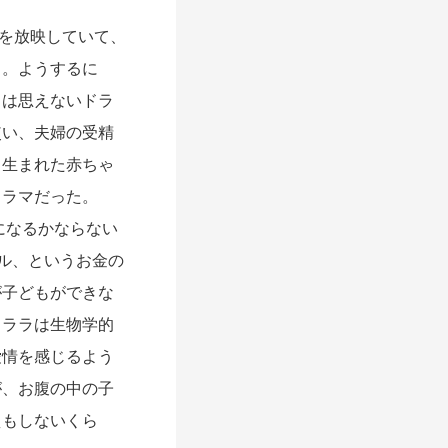
ベラを放映していて、
」。ようするに
とは思えないドラ
使い、夫婦の受精
、生まれた赤ちゃ
ドラマだった。
になるかならない
ル、というお金の
が子どもができな
クララは生物学的
愛情を感じるよう
が、お腹の中の子
えもしないくら