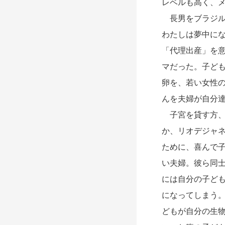
レベルも高く、
長男をブラジルで妊
わたしは夢中に
「代理出産」を
マだった。子ど
卵を、若い女性
んを夫婦が自分
子宮を貸す方、
か、リオデジャ
ために、喜んで
い夫婦。彼ら同
には自分の子ど
になってしまう
どもが自分の生