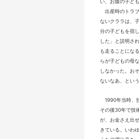
い、お腹の子ど
出産時のトラブ
ないクララは、
分の子どもを宿
した」と説明さ
も走ることにな
らが子どもの母
しなかった。お
ないなあ、とい
1990年当時、
その後30年で技
が、お金さえ出
きている。いわ