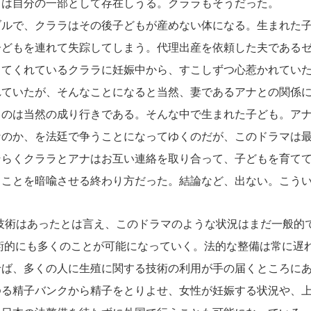
もは自分の一部として存在しうる。クララもそうだった。
ルで、クララはその後子どもが産めない体になる。生まれた子
子どもを連れて失踪してしまう。代理出産を依頼した夫である
してくれているクララに妊娠中から、すこしずつ心惹かれてい
れていたが、そんなことになると当然、妻であるアナとの関係
るのは当然の成り行きである。そんな中で生まれた子ども。ア
なのか、を法廷で争うことになってゆくのだが、このドラマは
そらくクララとアナはお互い連絡を取り合って、子どもを育て
うことを暗喩させる終わり方だった。結論など、出ない。こう
技術はあったとは言え、このドラマのような状況はまだ一般的
術的にも多くのことが可能になっていく。法的な整備は常に遅
せば、多くの人に生殖に関する技術の利用が手の届くところに
ゆる精子バンクから精子をとりよせ、女性が妊娠する状況や、