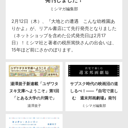
ミシマガ編集部
2月12日（木）、『大地との遭遇 こんな幼稚園あ
りかよ』が、リアル書店にて先行発売となりました
（ネットショップを含めた公式発売日は2月17
日）！ミシマ社と著者の税所篤快さんの出会いは、
15年ほど前にさかのぼります。
湯澤規子新連載「ユザワタ
サブスク時代の映画沼の道
ヌキ文庫へようこそ」第1回
しるべ！――『自宅で楽し
「とある大学の片隅で」
む 週末邦画劇場』発刊
湯澤規子
ミシマガ編集部