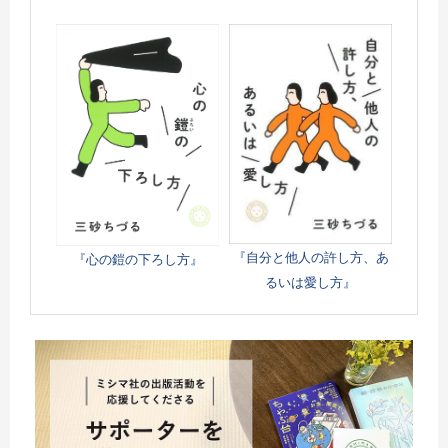
『自分と他人の許し方、あ
『心の鎧の下ろし方』
るいは愛し方』