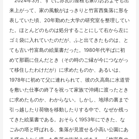
2024年3月、すでに赤瓦の屋根も家のおおよそも出
来上がって、家の風貌がはっきりと竹富西集落に形を
表していた頃、20年勤めた大学の研究室を整理してい
た。ほとんどのものは処分することにして右から左に
ゴミ袋に入れていたのだが、ふと出てきたものは、と
ても古い竹富島の絵葉書だった。1980年代半ばに初
めて那覇に住んだとき（その時のご縁が今につながっ
て移住したわけだが）に求めたものか、あるいは、
1978年に初めて父に連れられて、彼の久高島に水道管
を敷いた仕事の終了を祝って家族で沖縄に渡ったとき
に求めたものか、わからない。しかし、地球の裏まで
引っ越したり荷物を移動したりする中で、なぜか残っ
てきた絵葉書である。おそらく1953年にできた、な
ごみの塔と呼ばれる、集落が見渡せる小高い公園にあ