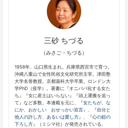
三砂 ちづる
（みさご・ちづる）
1958年、山口県生まれ。兵庫県西宮市で育つ。
沖縄八重山で女性民俗文化研究所主宰。津田塾
大学名誉教授。京都薬科大学卒業。ロンドン大
学PhD（疫学）。著書に『オニババ化する女た
ち』『女に産土はいらない』『頭上運搬を追っ
て』など多数。本連載を元に、
『女たちが、な
にか、おかしい おせっかい宣言』
、
『自分と
他人の許し方、あるいは愛し方』
、
『心の鎧の
下ろし方』
（ミシマ社）が発売されている。