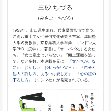
三砂 ちづる
（みさご・ちづる）
1958年、山口県生まれ。兵庫県西宮市で育つ。
沖縄八重山で女性民俗文化研究所主宰。津田塾
大学名誉教授。京都薬科大学卒業。ロンドン大
学PhD（疫学）。著書に『オニババ化する女た
ち』『女に産土はいらない』『頭上運搬を追っ
て』など多数。本連載を元に、
『女たちが、な
にか、おかしい おせっかい宣言』
、
『自分と
他人の許し方、あるいは愛し方』
、
『心の鎧の
下ろし方』
（ミシマ社）が発売されている。