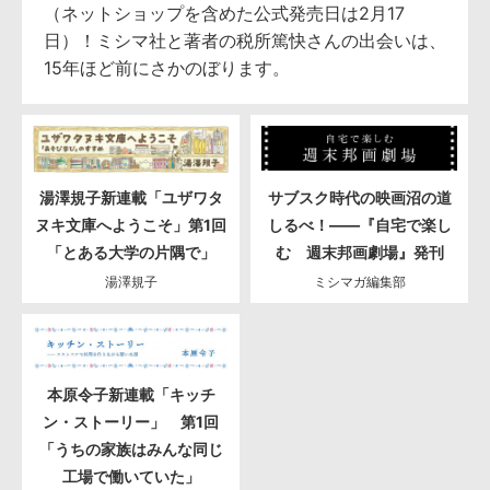
（ネットショップを含めた公式発売日は2月17
日）！ミシマ社と著者の税所篤快さんの出会いは、
15年ほど前にさかのぼります。
湯澤規子新連載「ユザワタ
サブスク時代の映画沼の道
ヌキ文庫へようこそ」第1回
しるべ！――『自宅で楽し
「とある大学の片隅で」
む 週末邦画劇場』発刊
湯澤規子
ミシマガ編集部
本原令子新連載「キッチ
ン・ストーリー」 第1回
「うちの家族はみんな同じ
工場で働いていた」