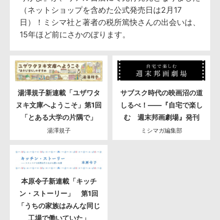
（ネットショップを含めた公式発売日は2月17
日）！ミシマ社と著者の税所篤快さんの出会いは、
15年ほど前にさかのぼります。
湯澤規子新連載「ユザワタ
サブスク時代の映画沼の道
ヌキ文庫へようこそ」第1回
しるべ！――『自宅で楽し
「とある大学の片隅で」
む 週末邦画劇場』発刊
湯澤規子
ミシマガ編集部
本原令子新連載「キッチ
ン・ストーリー」 第1回
「うちの家族はみんな同じ
工場で働いていた」