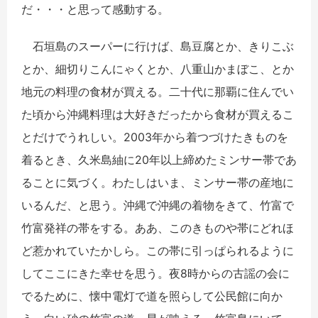
だ・・・と思って感動する。
石垣島のスーパーに行けば、島豆腐とか、きりこぶ
とか、細切りこんにゃくとか、八重山かまぼこ、とか
地元の料理の食材が買える。二十代に那覇に住んでい
た頃から沖縄料理は大好きだったから食材が買えるこ
とだけでうれしい。2003年から着つづけたきものを
着るとき、久米島紬に20年以上締めたミンサー帯であ
ることに気づく。わたしはいま、ミンサー帯の産地に
いるんだ、と思う。沖縄で沖縄の着物をきて、竹富で
竹富発祥の帯をする。ああ、このきものや帯にどれほ
ど惹かれていたかしら。この帯に引っぱられるように
してここにきた幸せを思う。夜8時からの古謡の会に
でるために、懐中電灯で道を照らして公民館に向か