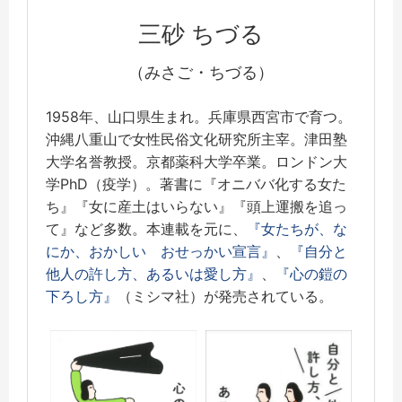
三砂 ちづる
（みさご・ちづる）
1958年、山口県生まれ。兵庫県西宮市で育つ。
沖縄八重山で女性民俗文化研究所主宰。津田塾
大学名誉教授。京都薬科大学卒業。ロンドン大
学PhD（疫学）。著書に『オニババ化する女た
ち』『女に産土はいらない』『頭上運搬を追っ
て』など多数。本連載を元に、
『女たちが、な
にか、おかしい おせっかい宣言』
、
『自分と
他人の許し方、あるいは愛し方』
、
『心の鎧の
下ろし方』
（ミシマ社）が発売されている。