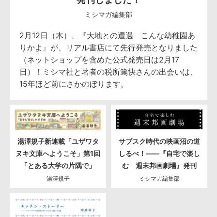
ミシマガ編集部
2月12日（木）、『大地との遭遇 こんな幼稚園あ
りかよ』が、リアル書店にて先行発売となりました
（ネットショップを含めた公式発売日は2月17
日）！ミシマ社と著者の税所篤快さんの出会いは、
15年ほど前にさかのぼります。
湯澤規子新連載「ユザワタ
サブスク時代の映画沼の道
ヌキ文庫へようこそ」第1回
しるべ！――『自宅で楽し
「とある大学の片隅で」
む 週末邦画劇場』発刊
湯澤規子
ミシマガ編集部