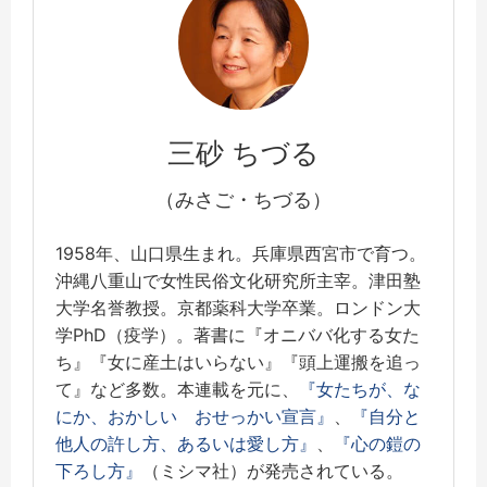
三砂 ちづる
（みさご・ちづる）
1958年、山口県生まれ。兵庫県西宮市で育つ。
沖縄八重山で女性民俗文化研究所主宰。津田塾
大学名誉教授。京都薬科大学卒業。ロンドン大
学PhD（疫学）。著書に『オニババ化する女た
ち』『女に産土はいらない』『頭上運搬を追っ
て』など多数。本連載を元に、
『女たちが、な
にか、おかしい おせっかい宣言』
、
『自分と
他人の許し方、あるいは愛し方』
、
『心の鎧の
下ろし方』
（ミシマ社）が発売されている。