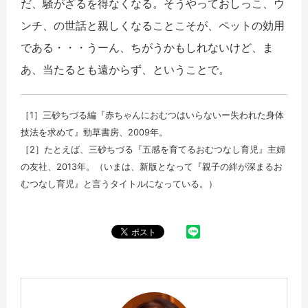
だ、騒がざるを得なくなる。そうやっておしっこ、ウ
ンチ、の世話と親しくなることこそが、ペットの効用
である・・・うーん、ちがうかもしれないけど、ま
あ、当たるとも遠からず、ということで。
［1］三砂ちづる編『赤ちゃんにおむつはいらないー失われた身体
技法を求めて』勁草書房、2009年。
［2］たとえば、三砂ちづる『五感を育てるおむつなし育児』主婦
の友社、2013年。（いまは、新版となって『親子の絆が深まるお
むつなし育児』と言うタイトルになっている。）