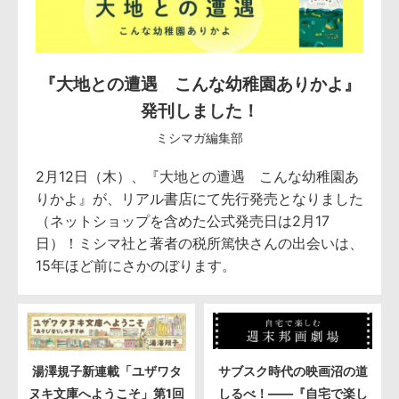
『大地との遭遇 こんな幼稚園ありかよ』
発刊しました！
ミシマガ編集部
2月12日（木）、『大地との遭遇 こんな幼稚園あ
りかよ』が、リアル書店にて先行発売となりました
（ネットショップを含めた公式発売日は2月17
日）！ミシマ社と著者の税所篤快さんの出会いは、
15年ほど前にさかのぼります。
湯澤規子新連載「ユザワタ
サブスク時代の映画沼の道
ヌキ文庫へようこそ」第1回
しるべ！――『自宅で楽し