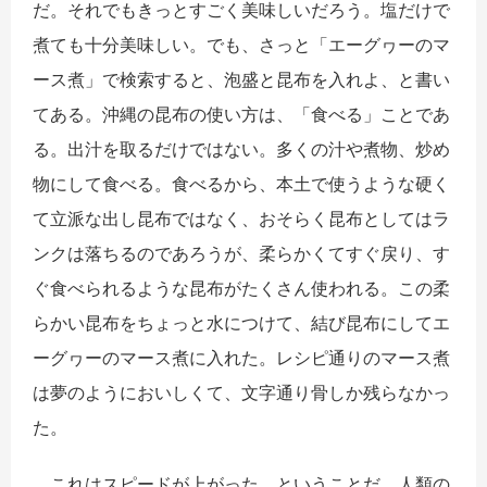
だ。それでもきっとすごく美味しいだろう。塩だけで
煮ても十分美味しい。でも、さっと「エーグヮーのマ
ース煮」で検索すると、泡盛と昆布を入れよ、と書い
てある。沖縄の昆布の使い方は、「食べる」ことであ
る。出汁を取るだけではない。多くの汁や煮物、炒め
物にして食べる。食べるから、本土で使うような硬く
て立派な出し昆布ではなく、おそらく昆布としてはラ
ンクは落ちるのであろうが、柔らかくてすぐ戻り、す
ぐ食べられるような昆布がたくさん使われる。この柔
らかい昆布をちょっと水につけて、結び昆布にしてエ
ーグヮーのマース煮に入れた。レシピ通りのマース煮
は夢のようにおいしくて、文字通り骨しか残らなかっ
た。
これはスピードが上がった、ということだ。人類の