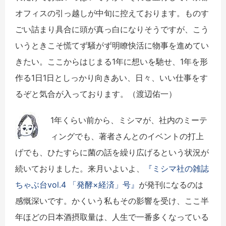
オフィスの引っ越しが中旬に控えております。ものす
ごい詰まり具合に頭が真っ白になりそうですが、こう
いうときこそ慌てず騒がず明瞭快活に物事を進めてい
きたい。ここからはじまる1年に想いを馳せ、1年を形
作る1日1日としっかり向きあい、日々、いい仕事をす
るぞと気合が入っております。（渡辺佑一）
1年くらい前から、ミシマが、社内のミーテ
ィングでも、著者さんとのイベントの打上
げでも、ひたすらに菌の話を繰り広げるという状況が
続いておりました。来月いよいよ、
『ミシマ社の雑誌
ちゃぶ台vol.4 「発酵×経済」号』
が発刊になるのは
感慨深いです。かくいう私もその影響を受け、ここ半
年ほどの日本酒摂取量は、人生で一番多くなっている