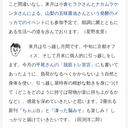
こと間違いなし。来月は
小倉ヒラクさんとナカムラケ
ンタさんによる、山梨の五味醤油さんという発酵のメ
ッカでのイベント
にも参加予定で、順調に菌とともに
ある生活への道を歩んでおります。（星野友里）
来月は引っ越し月間です。中旬に京都オフ
ィス、そして月末に個人的に引っ越しをし
ます。今月の
平尾さんの「脱筋トレ宣言」
にも書いて
あったように、負荷がなるべくかからないよう自然と
身体を使い、引っ越し屋特有の精妙な動きを身につけ
て（どこをどのように持てば荷物が楽に持ち上がるか
など）、感覚を深めていきたいと思います。2冊出る
新刊
『ちゃぶ台』
と
『凍った脳みそ』
も楽しみ！ し
っかりと届けていきたいです。（田渕洋二郎）