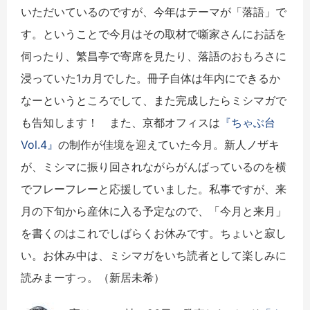
いただいているのですが、今年はテーマが「落語」で
す。ということで今月はその取材で噺家さんにお話を
伺ったり、繁昌亭で寄席を見たり、落語のおもろさに
浸っていた1カ月でした。冊子自体は年内にできるか
なーというところでして、また完成したらミシマガで
も告知します！ また、京都オフィスは
『ちゃぶ台
Vol.4
』
の制作が佳境を迎えていた今月。新人ノザキ
が、ミシマに振り回されながらがんばっているのを横
でフレーフレーと応援していました。私事ですが、来
月の下旬から産休に入る予定なので、「今月と来月」
を書くのはこれでしばらくお休みです。ちょいと寂し
い。お休み中は、ミシマガをいち読者として楽しみに
読みまーすっ。（新居未希）