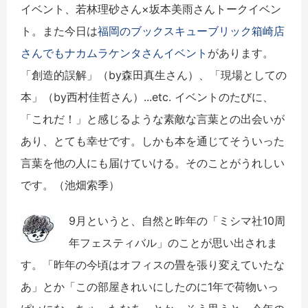
イベント、若林理砂さん
×
坂本美雨さんトークイベン
ト。また今日は
福岡のブックスキューブリック箱崎店
さんでもナカムラケンタさんイベント
があります。
「創造的誤解」（by森田真生さん）、「現場としての
本」（by西村佳哲さん）...etc. イベントのたびに、
「これだ！」と感じるような素敵な言葉との出会いが
あり、とても幸せです。しかも本を通じてそういった
言葉を他の人にも届けていける。そのことがうれしい
です。（池畑索季）
9月というと、自然と昨年の「ミシマ社
10
周
年フェスティバル」のことが思い出されま
す。「昨年の今頃はオフィスの畳を張り変えていたな
あ」とか「この部屋きれいにしたのに1年で荷物いっ