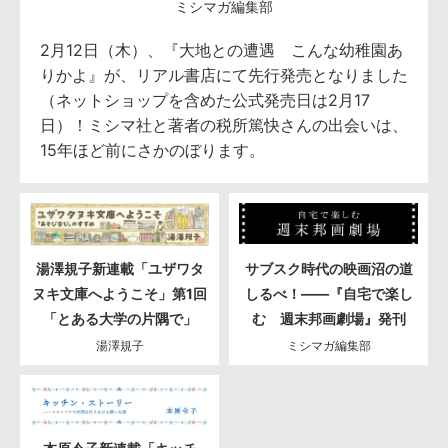
ミシマガ編集部
2月12日（木）、『大地との遭遇 こんな幼稚園あ
りかよ』が、リアル書店にて先行発売となりました
（ネットショップを含めた公式発売日は2月17
日）！ミシマ社と著者の税所篤快さんの出会いは、
15年ほど前にさかのぼります。
湯澤規子新連載「ユザワタ
サブスク時代の映画沼の道
ヌキ文庫へようこそ」第1回
しるべ！――『自宅で楽し
「とある大学の片隅で」
む 週末邦画劇場』発刊
湯澤規子
ミシマガ編集部