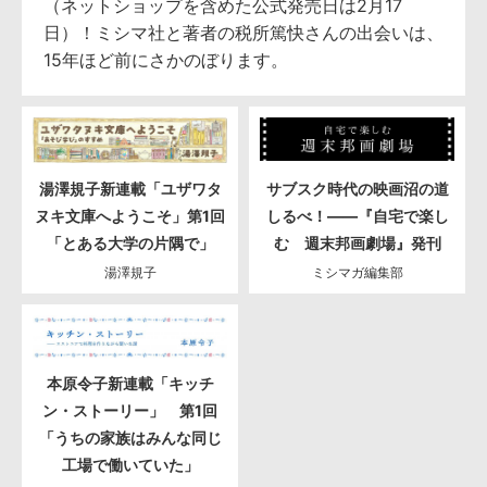
（ネットショップを含めた公式発売日は2月17
日）！ミシマ社と著者の税所篤快さんの出会いは、
15年ほど前にさかのぼります。
湯澤規子新連載「ユザワタ
サブスク時代の映画沼の道
ヌキ文庫へようこそ」第1回
しるべ！――『自宅で楽し
「とある大学の片隅で」
む 週末邦画劇場』発刊
湯澤規子
ミシマガ編集部
本原令子新連載「キッチ
ン・ストーリー」 第1回
「うちの家族はみんな同じ
工場で働いていた」