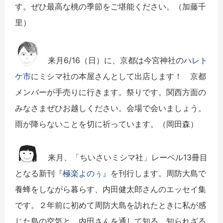
す。ぜひ最高な桃の季節をご堪能ください。（加藤千
里）
来月6/16（日）に、京都は今宮神社の
ハレト
ケ市
にミシマ社の本屋さんとして出店します！ 京都
メンバーが手売りに行きます。祭りです。関西方面の
みなさまぜひお越しください。会場で会いましょう。
雨が降らないことを切に祈っています。（岡田森）
来月、「ちいさいミシマ社」レーベル13冊目
となる新刊
『極楽よのぅ』
を刊行します。周防大島で
養蜂をしながら暮らす、内田健太郎さんのエッセイ集
です。２年前に初めて周防大島を訪れたときに私が感
じた島の空気と、内田さんを通して知る、知られざる