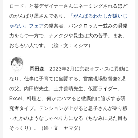
ロード」と某デザイナーさんにネーミングされるほど
のがんばり屋さんであり、
「がんばるわたしが嫌いじ
ゃない」フェア
の発案者。パンクロッカー並みの瞬発
力をもつ一方で、ナメクジや昆虫は大の苦手。まあ、
おもろい人です。（絵・文：ミシマ）
岡田森
2023年2月に京都オフィスに異動に
なり、仕事に子育てに奮闘する、営業現場監督兼2児
の父。内田樹先生、土井善晴先生、仮面ライダー、
Excel、料理と、何かにハマると徹底的に追求する研
究者タイプ。テンションが上がると息子さんが乗り移
ったかのようなしゃべり方になる（ちなみに見た目も
そっくり）。（絵・文：ヤマダ）