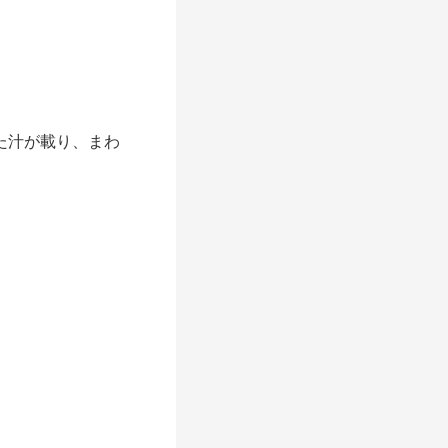
た汁が載り、まわ
）