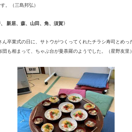
です。（三島邦弘）
、 新居、森、山田、
角、須賀
〉
さん卒業式の日に、サトウがつくってくれたチラシ寿司とめっ
布団も相まって、ちゃぶ台が曼荼羅のようでした。（星野友里