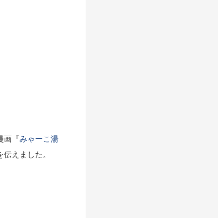
漫画『
みゃーこ湯
を伝えました。