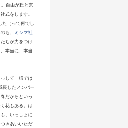
す。自由が丘と京
入社式をします。
した（って何でし
たのも、
ミシマ社
ーたちが力をつけ
間、本当に、本当
けっして一様では
成長したメンバー
、春だからといっ
咲く花もある。は
とも、いっしょに
おつきあいいただ