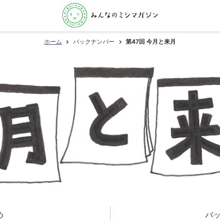
ホーム
バックナンバー
第47回 今月と来月
め
バ