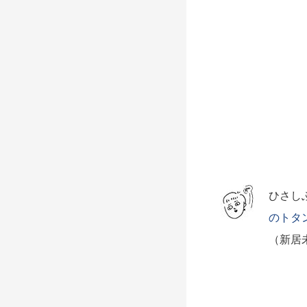
ひさし
のトタ
（新居