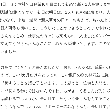
月1日、ミシマ社では創業16年目にして初めて新人2人を迎えま
属場所は別々ですが、初日の明日は、2人とも京都に集まり、
けでなく、来週一週間は新人研修の日々。おもえば、ちゃんと
や新人研修も初のこと。こうしたことができるところまで来れ
なさんをはじめ、仕事先の方々にも支えられ、入社したメンバ
。支えてくださったみなさんに、心から感謝いたします。この
ざいました。
が力をつけてきた」と書きましたが、おもしろいのは、成長が
とえば、この1カ月だけをとっても、この数日の桜の開花並に急
で成長することを拒む子もいます。こう思うと、植物も人間も
うに成長するわけではないんですね。もがき、くるしんだ先に
間は訪れるでしょうか。長い目で、そういう楽しみをもてるこ
のひとつなんでしょうね。サポーターのみなさんも、長い目で