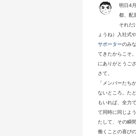
明日4
都、配
それだ
ょうね）入社式
サポーター
のみ
てきたからこそ
にありがとうご
さて。
「メンバーたち
ないところ。た
もいれば、全力
て同時に同じよ
たして、その瞬
働くことの喜び