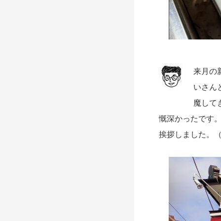
来月の
いさん
魔して
慨深かったです
挨拶しました。