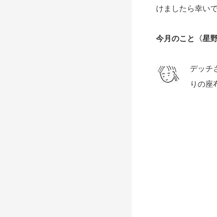
けましたら幸い
今月のこと〈
星野
デッチ
りの座