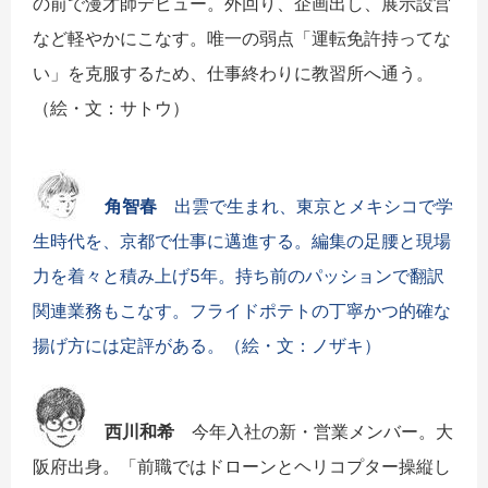
の前で漫才師デビュー。外回り、企画出し、展示設営
など軽やかにこなす。唯一の弱点「運転免許持ってな
い」を克服するため、仕事終わりに教習所へ通う。
（絵・文：サトウ）
角智春
出雲で生まれ、東京とメキシコで学
生時代を、京都で仕事に邁進する。編集の足腰と現場
力を着々と積み上げ5年。持ち前のパッションで翻訳
関連業務もこなす。フライドポテトの丁寧かつ的確な
揚げ方には定評がある。（絵・文：ノザキ）
西川和希
今年入社の新・営業メンバー。大
阪府出身。「前職ではドローンとヘリコプター操縦し