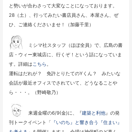
と勢いが合わさって大変なことになっております。
28（土）、行ってみたい書店員さん、本屋さん、ぜ
ひ、ご連絡くださいませ！（加藤千里）
ミシマ社スタッフ（ほぼ全員）で、広島の書
店・ウィー東城店に、行くぞ！という話になっていま
す。詳細は
こちら
。
運転はだれが？ 免許とりたてのYくん？ みたいな
会話が最近オフィスでされていて、どうなることや
ら・・・。（野崎敬乃）
来週金曜の6/9(金)に、『
建築と利他
』の発
刊トークイベント「
『いのち』と響き合う『住まい』
を考える
」を開催します！ 会場は神保町のど真ん