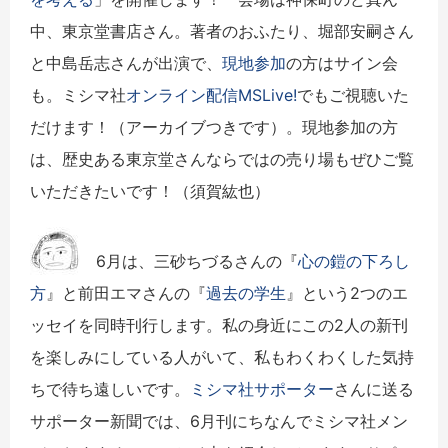
中、東京堂書店さん。著者のおふたり、堀部安嗣さん
と中島岳志さんが出演で、
現地参加
の方はサイン会
も。ミシマ社
オンライン配信MSLive!
でもご視聴いた
だけます！（アーカイブつきです）。現地参加の方
は、歴史ある東京堂さんならではの売り場もぜひご覧
いただきたいです！（須賀紘也）
6月は、三砂ちづるさんの『
心の鎧の下ろし
方
』と前田エマさんの『
過去の学生
』という2つのエ
ッセイを同時刊行します。私の身近にこの2人の新刊
を楽しみにしている人がいて、私もわくわくした気持
ちで待ち遠しいです。
ミシマ社サポーター
さんに送る
サポーター新聞では、6月刊にちなんでミシマ社メン