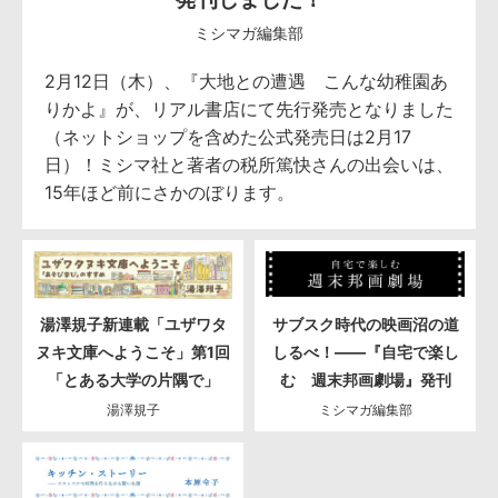
ミシマガ編集部
2月12日（木）、『大地との遭遇 こんな幼稚園あ
りかよ』が、リアル書店にて先行発売となりました
（ネットショップを含めた公式発売日は2月17
日）！ミシマ社と著者の税所篤快さんの出会いは、
15年ほど前にさかのぼります。
湯澤規子新連載「ユザワタ
サブスク時代の映画沼の道
ヌキ文庫へようこそ」第1回
しるべ！――『自宅で楽し
「とある大学の片隅で」
む 週末邦画劇場』発刊
湯澤規子
ミシマガ編集部