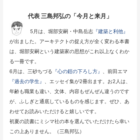
代表 三島邦弘の「今月と来月」
5月は、堀部安嗣・中島岳志
『建築と利他』
が出ました。アーキテクトの捉え方が全く変わる本書
は、堀部安嗣という建築家の思想がこれ以上なくわか
る一冊です。
6月は、三砂ちづる
『心の鎧の下ろし方』
、前田エマ
『過去の学生』
、エッセイ集が2冊出ます。お2人は、
年齢も職業も違い、文体、内容もぜんぜん違うのです
が、ふしぎと通底しているものを感じます。ぜひ、あ
わせてお読みいただけると嬉しいです。
初夏の読書にミシマ社の本を選んでいただけたら幸い
この上ありません。（三島邦弘）