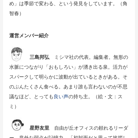
め」は季節で変わる、という発見をしています。（角
智春）
運営メンバー紹介
三島邦弘
ミシマ社の代表。編集者。無形の
水脈につながり「おもしろい」が湧き出る泉。活力が
スパークして明らかに波動が出ているときがある。そ
のぶんたくさん食べる。あまり誰も言わないのが不思
議なほど、とっても
良い声
の持ち主。（絵・文：ス
ミ）
星野友里
自由が丘オフィスの頼れるリーダ
ー。意外な弱点が記憶力。「初対面だと思って挨拶し