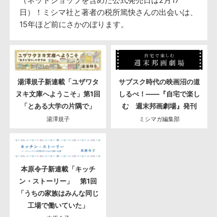
日）！ミシマ社と著者の税所篤快さんの出会いは、
15年ほど前にさかのぼります。
湯澤規子新連載「ユザワタ
サブスク時代の映画沼の道
ヌキ文庫へようこそ」第1回
しるべ！――『自宅で楽し
「とある大学の片隅で」
む 週末邦画劇場』発刊
湯澤規子
ミシマガ編集部
本原令子新連載「キッチ
ン・ストーリー」 第1回
「うちの家族はみんな同じ
工場で働いていた」