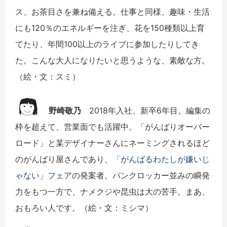
ス、お茶目さを兼ね備える。仕事と同様、趣味・生活
にも120％のエネルギーを注ぎ、花を150種類以上育
てたり、年間100以上のライブに参加したりしてき
た。こんな大人になりたいと思うような、素敵な方。
（絵・文：スミ）
野崎敬乃
2018年入社、新卒6年目。編集の
枠を超えて、営業面でも活躍中。「がんばりオーバー
ロード」と某デザイナーさんにネーミングされるほど
のがんばり屋さんであり、
「がんばるわたしが嫌いじ
ゃない」フェア
の発案者。パンクロッカー並みの瞬発
力をもつ一方で、ナメクジや昆虫は大の苦手。まあ、
おもろい人です。（絵・文：ミシマ）