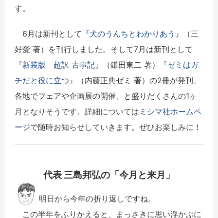
す。
6月は新刊として
『犬のうんちとわかりあう』
（三
好愛 著）を刊行しました。そして7月は新刊として
『
新装版 超訳 古事記
』（鎌田東二 著）『
ゼミはガ
チだと役に立つ
』（内藤正典ゼミ 著）の2冊が発刊、
各地でフェアや企画展の開催、と盛りだくさんの1ヶ
月となりそうです。詳細については
ミシマ社ホームペ
ージ
で随時お知らせしていきます。ぜひお楽しみに！
代表 三島邦弘の「今月と来月」
明日から今年の折り返しですね。
この半年をふりかえると、まっさきに思い浮かぶに