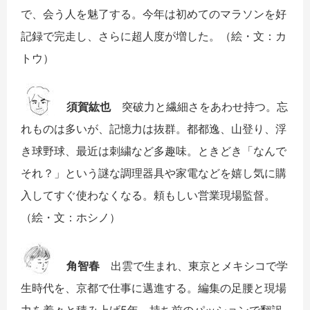
で、会う人を魅了する。今年は初めてのマラソンを好
記録で完走し、さらに超人度が増した。（絵・文：カ
トウ）
須賀紘也
突破力と繊細さをあわせ持つ。忘
れものは多いが、記憶力は抜群。都都逸、山登り、浮
き球野球、最近は刺繍など多趣味。ときどき「なんで
それ？」という謎な調理器具や家電などを嬉し気に購
入してすぐ使わなくなる。頼もしい営業現場監督。
（絵・文：ホシノ）
角智春
出雲で生まれ、東京とメキシコで学
生時代を、京都で仕事に邁進する。編集の足腰と現場
力を着々と積み上げ5年。持ち前のパッションで翻訳