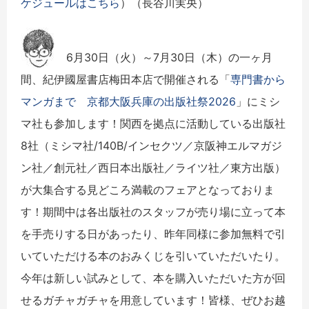
ケジュールはこちら
）（長谷川実央）
6月30日（火）～7月30日（木）の一ヶ月
間、紀伊國屋書店梅田本店で開催される「
専門書から
マンガまで 京都大阪兵庫の出版社祭2026
」にミシ
マ社も参加します！関西を拠点に活動している出版社
8社（ミシマ社/140B/インセクツ／京阪神エルマガジ
ン社／創元社／西日本出版社／ライツ社／東方出版）
が大集合する見どころ満載のフェアとなっておりま
す！期間中は各出版社のスタッフが売り場に立って本
を手売りする日があったり、昨年同様に参加無料で引
いていただける本のおみくじを引いていただいたり。
今年は新しい試みとして、本を購入いただいた方が回
せるガチャガチャを用意しています！皆様、ぜひお越