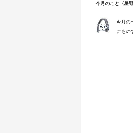
今月のこと〈星野
今月の
にもの