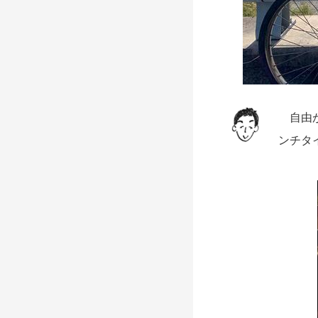
自由が
ンチタ