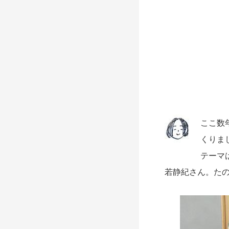
ここ数
くりま
テーマ
若静紀さん。た