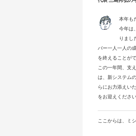
代表 三島邦弘の
本年も
今年は
りまし
バー一人一人の
を終えることが
この一年間、支
は、新システム
らにお力添えい
をお迎えくださ
ここからは、ミ