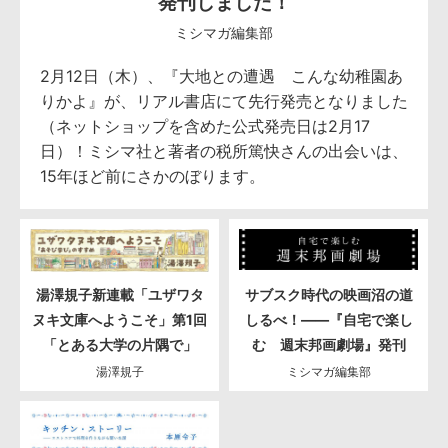
発刊しました！
ミシマガ編集部
2月12日（木）、『大地との遭遇 こんな幼稚園あ
りかよ』が、リアル書店にて先行発売となりました
（ネットショップを含めた公式発売日は2月17
日）！ミシマ社と著者の税所篤快さんの出会いは、
15年ほど前にさかのぼります。
湯澤規子新連載「ユザワタ
サブスク時代の映画沼の道
ヌキ文庫へようこそ」第1回
しるべ！――『自宅で楽し
「とある大学の片隅で」
む 週末邦画劇場』発刊
湯澤規子
ミシマガ編集部