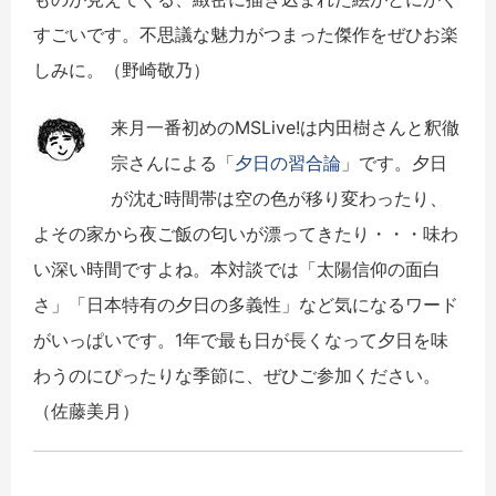
すごいです。不思議な魅力がつまった傑作をぜひお楽
しみに。（野崎敬乃）
来月一番初めのMSLive!は内田樹さんと釈徹
宗さんによる「
夕日の習合論
」です。夕日
が沈む時間帯は空の色が移り変わったり、
よその家から夜ご飯の匂いが漂ってきたり・・・味わ
い深い時間ですよね。本対談では「太陽信仰の面白
さ」「日本特有の夕日の多義性」など気になるワード
がいっぱいです。1年で最も日が長くなって夕日を味
わうのにぴったりな季節に、ぜひご参加ください。
（佐藤美月）