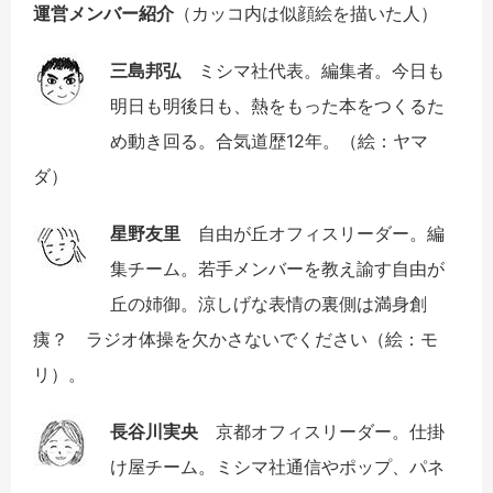
運営メンバー紹介
（カッコ内は似顔絵を描いた人）
三島邦弘
ミシマ社代表。編集者。今日も
明日も明後日も、熱をもった本をつくるた
め動き回る。合気道歴12年。（絵：ヤマ
ダ）
星野友里
自由が丘オフィスリーダー。編
集チーム。若手メンバーを教え諭す自由が
丘の姉御。涼しげな表情の裏側は満身創
痍？ ラジオ体操を欠かさないでください（絵：モ
リ）。
長谷川実央
京都オフィスリーダー。仕掛
け屋チーム。ミシマ社通信やポップ、パネ