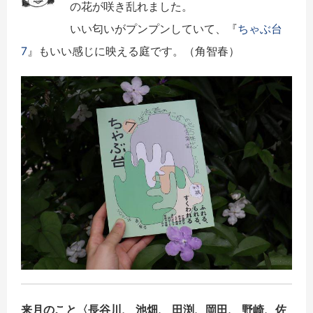
の花が咲き乱れました。
いい匂いがプンプンしていて、『
ちゃぶ台
7
』もいい感じに映える庭です。（角智春）
来月のこと〈
長谷川、 池畑、 田渕、岡田、 野崎、佐