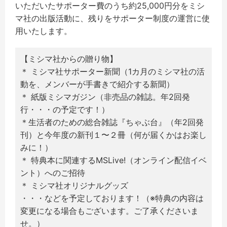
いただいたサポーター費のうち約25,000円分をミシ
マ社の出版活動に、残りをサポーター制度の運営に使
用いたします。
【ミシマ社からの贈り物】
＊ ミシマ社サポーター新聞（1カ月のミシマ社の活
動を、メンバーが手書きで紹介する新聞）
＊ 紙版ミシマガジン（非売品の雑誌。年2回発
行・・・の予定です！）
＊生活者のための総合雑誌『ちゃぶ台』（年2回発
刊）と今年度の新刊１〜２冊（何が届くかはお楽し
みに！）
＊ 特典本に関連するMSLive!（オンライン配信イベ
ント）へのご招待
＊ ミシマ社オリジナルグッズ
・・・などを予定しております！（※特典の内容は
変更になる場合もございます。ご了承くださいま
せ。）