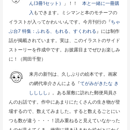
ん(3冊1セット）
」！！
本と一緒に一冊購
入
もできます。ミシマンと本のモチーフの
イラストが入ってかわいいんです。今月刊行の『
ちゃ
ぶ台7 特集：ふれる、もれる、すくわれる
』には制作
話が掲載されています。実は、このイラストのサイド
ストーリーを作成中です。お披露目までぜひお楽しみ
に！（岡田千聖）
来月の新刊は、久しぶりの絵本です。画家
の網代幸介さんによる『
てがみがきたな き
しししし
』。ある屋敷に訪れた郵便局員さ
んのお話です。作中にあまりにたくさんの生き物が登
場するので、数えてみました。すると数えるごとにい
つも数が違う・・・！読み重ねると見えていなかった
ものが見えてくる、緻密に描き込まれた絵がとにかく