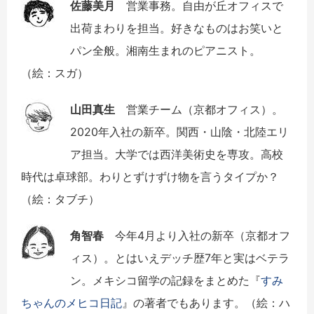
佐藤美月
営業事務。自由が丘オフィスで
出荷まわりを担当。好きなものはお笑いと
パン全般。湘南生まれのピアニスト。
（絵：スガ）
山田真生
営業チーム（京都オフィス）。
2020年入社の新卒。関西・山陰・北陸エリ
ア担当。大学では西洋美術史を専攻。高校
時代は卓球部。わりとずけずけ物を言うタイプか？
（絵：タブチ）
角智春
今年4月より入社の新卒（京都オフ
ィス）。とはいえデッチ歴7年と実はベテラ
ン。メキシコ留学の記録をまとめた『
すみ
ちゃんのメヒコ日記
』の著者でもあります。（絵：ハ