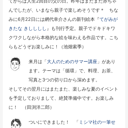
てからは人生2回目の父の日。昨年はまだまだ赤ちゃ
んでしたが、いまなら親子で楽しめそうです＊ ちな
みに6月22日には網代幸介さんの新刊絵本『
てがみが
きたな きしししし
』も刊行予定。親子でドキドキワ
クワクしながら本格的な絵を味わえる作品です。こち
らもどうぞお楽しみに！（池畑索季）
来月は「
大人のためのサマー講座
」があり
ます。テーマは「循環」で、料理、お茶、
写真と3つの切り口から深めます。
そしてその翌月にはまたまた、楽しみな夏のイベント
を予定しておりまして、絶賛準備中です。お楽しみ
に！ （田渕洋二郎）
ついにできました！ 「
ミシマ社の一筆せ