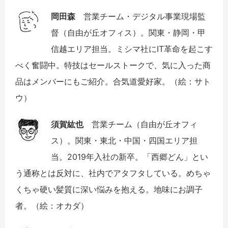
岡田森
営業チーム・デジタル事業現場監
督（自由が丘オフィス）。関東・静岡・甲
信越エリア担当。ミシマ社にIT革命を起こす
べく奮闘中。特技はセールストークで、気に入った商
品はメンバーにもご紹介。合気道愛好家。（絵：サト
ウ）
須賀紘也
営業チーム（自由が丘オフィ
ス）。関東・東北・中国・四国エリア担
当。2019年入社の新卒。「西郷どん」とい
う通称とは反対に、社内でアタフタしている。めちゃ
くちゃ硬い髪質に深い悩みを抱える。地味にお調子
者。（絵：オカダ）