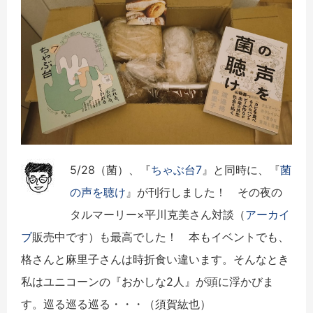
5/28（菌）、『
ちゃぶ台7
』と同時に、『
菌
の声を聴け
』が刊行しました！ その夜の
タルマーリー×平川克美さん対談（
アーカイ
ブ
販売中です）も最高でした！ 本もイベントでも、
格さんと麻里子さんは時折食い違います。そんなとき
私はユニコーンの『おかしな2人』が頭に浮かびま
す。巡る巡る巡る・・・（須賀紘也）