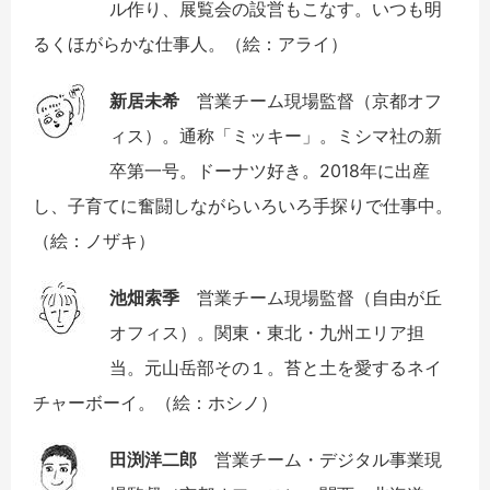
ル作り、展覧会の設営もこなす。いつも明
るくほがらかな仕事人。（絵：アライ）
新居未希
営業チーム現場監督（京都オフ
ィス）。通称「ミッキー」。ミシマ社の新
卒第一号。ドーナツ好き。2018年に出産
し、子育てに奮闘しながらいろいろ手探りで仕事中。
（絵：ノザキ）
池畑索季
営業チーム現場監督（自由が丘
オフィス）。関東・東北・九州エリア担
当。元山岳部その１。苔と土を愛するネイ
チャーボーイ。（絵：ホシノ）
田渕洋二郎
営業チーム・デジタル事業現