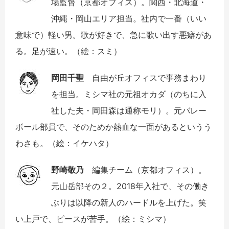
場監督（京都オフィス）。関西・北海道・
沖縄・岡山エリア担当。社内で一番（いい
意味で）軽い男。歌が好きで、急に歌い出す悪癖があ
る。足が速い。（絵：スミ）
岡田千聖
自由が丘オフィスで事務まわり
を担当。ミシマ社の元祖オカダ（のちに入
社した夫・岡田森は通称モリ）。元バレー
ボール部員で、そのためか熱血な一面があるというう
わさも。（絵：イケハタ）
野崎敬乃
編集チーム（京都オフィス）。
元山岳部その２。2018年入社で、その働き
ぶりは以降の新人のハードルを上げた。笑
い上戸で、ピースが苦手。（絵：ミシマ）