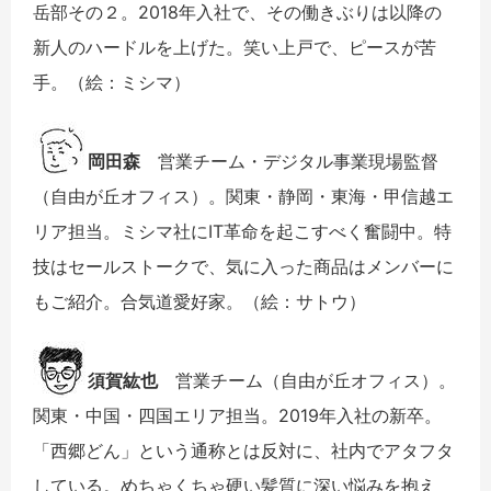
岳部その２。2018年入社で、その働きぶりは以降の
新人のハードルを上げた。笑い上戸で、ピースが苦
手。（絵：ミシマ）
岡田森
営業チーム・デジタル事業現場監督
（自由が丘オフィス）。関東・静岡・東海・甲信越エ
リア担当。ミシマ社にIT革命を起こすべく奮闘中。特
技はセールストークで、気に入った商品はメンバーに
もご紹介。合気道愛好家。（絵：サトウ）
須賀紘也
営業チーム（自由が丘オフィス）。
関東・中国・四国エリア担当。2019年入社の新卒。
「西郷どん」という通称とは反対に、社内でアタフタ
している。めちゃくちゃ硬い髪質に深い悩みを抱え