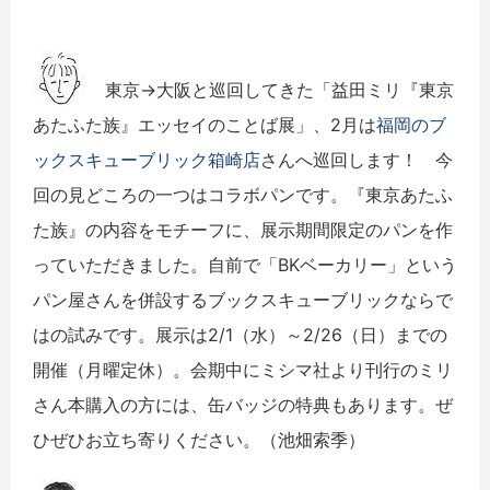
東京→大阪と巡回してきた「益田ミリ『東京
あたふた族』エッセイのことば展」、2月は
福岡のブ
ックスキューブリック箱崎店
さんへ巡回します！ 今
回の見どころの一つはコラボパンです。『東京あたふ
た族』の内容をモチーフに、展示期間限定のパンを作
っていただきました。自前で「BKベーカリー」という
パン屋さんを併設するブックスキューブリックならで
はの試みです。展示は2/1（水）～2/26（日）までの
開催（月曜定休）。会期中にミシマ社より刊行のミリ
さん本購入の方には、缶バッジの特典もあります。ぜ
ひぜひお立ち寄りください。（池畑索季）