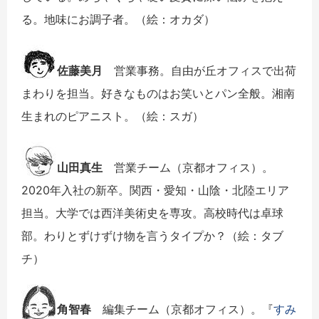
る。地味にお調子者。（絵：オカダ）
佐藤美月
営業事務。自由が丘オフィスで出荷
まわりを担当。好きなものはお笑いとパン全般。湘南
生まれのピアニスト。（絵：スガ）
山田真生
営業チーム（京都オフィス）。
2020年入社の新卒。関西・愛知・山陰・北陸エリア
担当。大学では西洋美術史を専攻。高校時代は卓球
部。わりとずけずけ物を言うタイプか？（絵：タブ
チ）
角智春
編集チーム（京都オフィス）。『
すみ