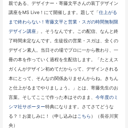
親である、デザイナー・寄藤文平さんの装丁デザイン
講座をMS Live！にて開催します。題して
「
仕上がる
まで終わらない！
寄藤文平と営業・スガの時間無制限
デザイン講座
」。
そうなんです。この配信、なんと終
了時間未定なんです。
生徒役の営業・スガは、全くの
デザイン素人。
当日その場でプロに一から教わり、
一
冊の本を作っていく過程を生配信します。
「
たとえス
ガくんがデザイン初めてだからって、
デザインされる
本にとって、そんなの関係ありませんからね。
きちん
と仕上がるまでやりましょう。」とは、寄藤先生のお
言葉。
そしてここで作った本はそのまま、
今年度のミ
特典になります。さてさてどうな
シマ社サポーター
る？！お楽しみに！（
申し込みは
こちら
）（長谷川実
央）