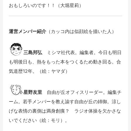
おもしろいのです！！（大堀星莉）
運営メンバー紹介
（カッコ内は似顔絵を描いた人）
三島邦弘
ミシマ社代表。編集者。今日も明日
も明後日も、熱をもった本をつくるため動き回る。合
気道歴12年。（絵：ヤマダ）
星野友里
自由が丘オフィスリーダー。編集チ
ーム。若手メンバーを教え諭す自由が丘の姉御。涼し
げな表情の裏側は満身創痍？ ラジオ体操を欠かさな
いでください（絵：モリ）。