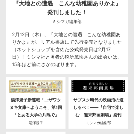
『大地との遭遇 こんな幼稚園ありかよ』
発刊しました！
ミシマガ編集部
2月12日（木）、『大地との遭遇 こんな幼稚園あ
りかよ』が、リアル書店にて先行発売となりました
（ネットショップを含めた公式発売日は2月17
日）！ミシマ社と著者の税所篤快さんの出会いは、
15年ほど前にさかのぼります。
湯澤規子新連載「ユザワタ
サブスク時代の映画沼の道
ヌキ文庫へようこそ」第1回
しるべ！――『自宅で楽し
「とある大学の片隅で」
む 週末邦画劇場』発刊
湯澤規子
ミシマガ編集部