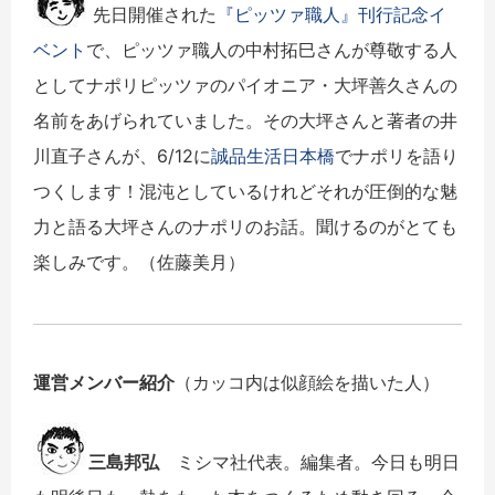
先日開催された
『ピッツァ職人』刊行記念イ
ベント
で、ピッツァ職人の中村拓巳さんが尊敬する人
としてナポリピッツァのパイオニア・大坪善久さんの
名前をあげられていました。その大坪さんと著者の井
川直子さんが、6/12に
誠品生活日本橋
でナポリを語り
つくします！混沌としているけれどそれが圧倒的な魅
力と語る大坪さんのナポリのお話。聞けるのがとても
楽しみです。（佐藤美月）
運営メンバー紹介
（カッコ内は似顔絵を描いた人）
三島邦弘
ミシマ社代表。編集者。今日も明日