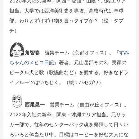
2020年入社の新卒。関西・愛知・山陰・北陸エリア
担当。大学では西洋美術史を専攻。高校時代は卓球
部。わりとずけずけ物を言うタイプか？（絵：タブ
チ）
角智春
編集チーム（京都オフィス）。『
すみ
ちゃんのメヒコ日記
』著者。元山岳部その3。実家の
ビーグル犬と歌（歌謡曲など）を愛する。好きなドラ
イフルーツはいちじく。（絵：ハセガワ）
西尾晃一
営業チーム（自由が丘オフィス）。
2022年入社の新卒。関東・沖縄エリア担当。元サッ
カー部で、往年のセンターバック魂を発揮して日々い
ろいろと体当たり中。目標はコーヒーを好む大人にな