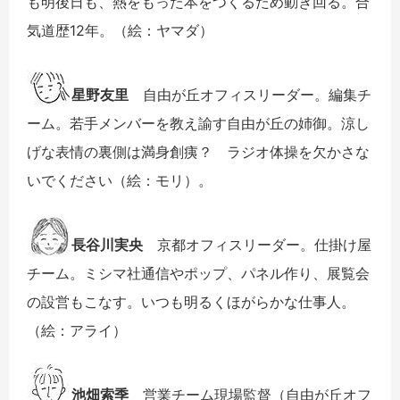
も明後日も、熱をもった本をつくるため動き回る。合
気道歴12年。（絵：ヤマダ）
星野友里
自由が丘オフィスリーダー。編集チ
ーム。若手メンバーを教え諭す自由が丘の姉御。涼し
げな表情の裏側は満身創痍？ ラジオ体操を欠かさな
いでください（絵：モリ）。
長谷川実央
京都オフィスリーダー。仕掛け屋
チーム。ミシマ社通信やポップ、パネル作り、展覧会
の設営もこなす。いつも明るくほがらかな仕事人。
（絵：アライ）
池畑索季
営業チーム現場監督（自由が丘オフ