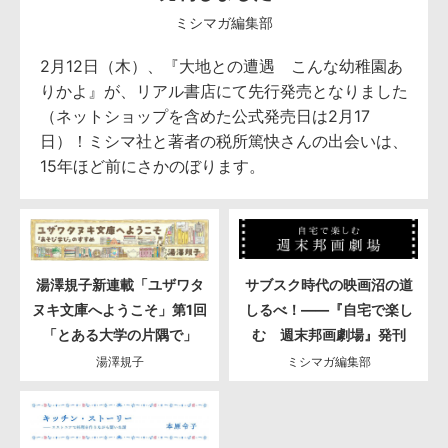
ミシマガ編集部
2月12日（木）、『大地との遭遇 こんな幼稚園あ
りかよ』が、リアル書店にて先行発売となりました
（ネットショップを含めた公式発売日は2月17
日）！ミシマ社と著者の税所篤快さんの出会いは、
15年ほど前にさかのぼります。
湯澤規子新連載「ユザワタ
サブスク時代の映画沼の道
ヌキ文庫へようこそ」第1回
しるべ！――『自宅で楽し
「とある大学の片隅で」
む 週末邦画劇場』発刊
湯澤規子
ミシマガ編集部