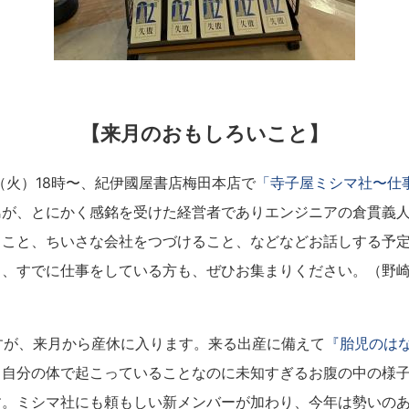
【来月のおもしろいこと】
（火）18時〜、紀伊國屋書店梅田本店で
「寺子屋ミシマ社〜仕
島が、とにかく感銘を受けた経営者でありエンジニアの倉貫義
くこと、ちいさな会社をつづけること、などなどお話しする予
も、すでに仕事をしている方も、ぜひお集まりください。（野
すが、来月から産休に入ります。来る出産に備えて
『胎児のは
、自分の体で起こっていることなのに未知すぎるお腹の中の様
す。ミシマ社にも頼もしい新メンバーが加わり、今年は勢いの