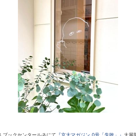
協 ブックセンタールネにて
『京大マガジン 0号「失敗」』
大展