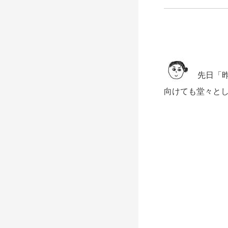
先日「昨
向けても堂々と