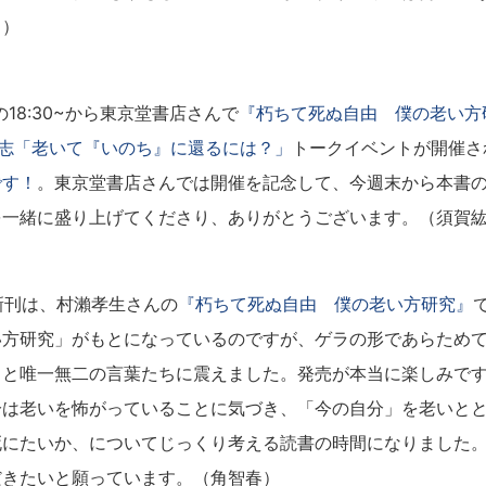
月）
金)の18:30~から東京堂書店さんで
『朽ちて死ぬ自由 僕の老い方
岳志「老いて『いのち』に還るには？」
トークイベントが開催さ
です！
。東京堂書店さんでは開催を記念して、今週末から本書
を一緒に盛り上げてくださり、ありがとうございます。（須賀
新刊は、村瀨孝生さんの
『朽ちて死ぬ自由 僕の老い方研究』
い方研究」がもとになっているのですが、ゲラの形であらため
と唯一無二の言葉たちに震えました。発売が本当に楽しみです
分は老いを怖がっていることに気づき、「今の自分」を老いと
死にたいか、についてじっくり考える読書の時間になりました
だきたいと願っています。（角智春）