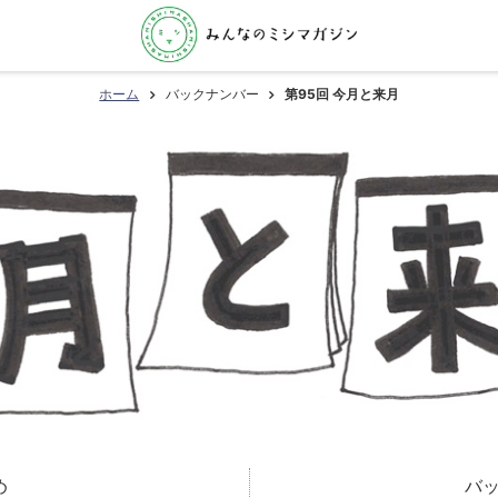
ホーム
バックナンバー
第95回 今月と来月
め
バ