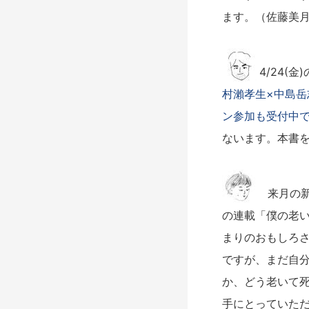
ます。（佐藤美
4/24(
村瀨孝生×中島
ン参加も受付中
ないます。本書
来月の
の連載「僕の老
まりのおもしろさ
ですが、まだ自
か、どう老いて
手にとっていた