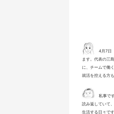
4月7日
ます。代表の三
に、チームで働
就活を控える方
私事で
読み返していて
生活する日々で