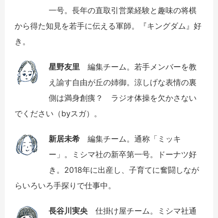
一号。長年の直取引営業経験と趣味の将棋
から得た知見を若手に伝える軍師。『キングダム』好
き。
星野友里
編集チーム。若手メンバーを教
え諭す自由が丘の姉御。涼しげな表情の裏
側は満身創痍？ ラジオ体操を欠かさない
でください（byスガ）。
新居未希
編集チーム。通称「ミッキ
ー」。ミシマ社の新卒第一号。ドーナツ好
き。2018年に出産し、子育てに奮闘しなが
らいろいろ手探りで仕事中。
長谷川実央
仕掛け屋チーム。ミシマ社通