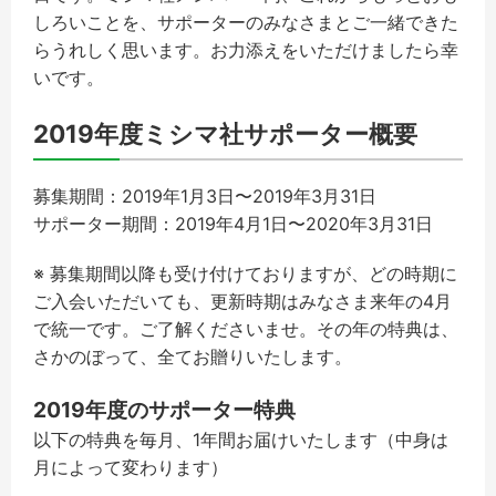
しろいことを、サポーターのみなさまとご一緒できた
らうれしく思います。お力添えをいただけましたら幸
いです。
2019年度ミシマ社サポーター概要
募集期間：
2019
年
1
月
3
日〜
2019
年
3
月
31
日
サポーター期間：
2019
年
4
月
1
日〜
2020
年
3
月
31
日
※
募集期間以降も受け付けておりますが、どの時期に
ご入会いただいても、更新時期はみなさま来年の
4
月
で統一です。ご了解くださいませ。その年の特典は、
さかのぼって、全てお贈りいたします。
2019
年度のサポーター特典
以下の特典を毎月、1年間お届けいたします（中身は
月によって変わります）