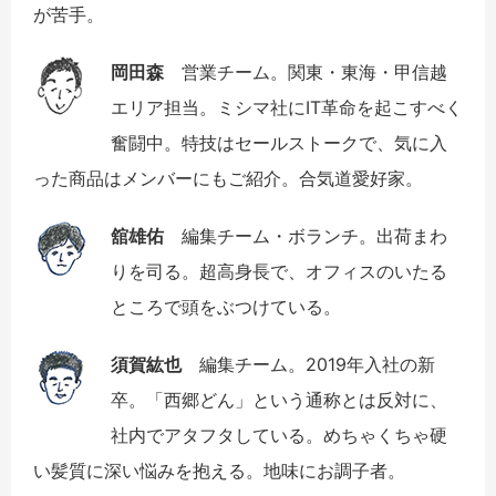
が苦手。
岡田森
営業チーム。関東・東海・甲信越
エリア担当。ミシマ社にIT革命を起こすべく
奮闘中。特技はセールストークで、気に入
った商品はメンバーにもご紹介。合気道愛好家。
舘雄佑
編集チーム・ボランチ。出荷まわ
りを司る。超高身長で、オフィスのいたる
ところで頭をぶつけている。
須賀紘也
編集チーム。2019年入社の新
卒。「西郷どん」という通称とは反対に、
社内でアタフタしている。めちゃくちゃ硬
い髪質に深い悩みを抱える。地味にお調子者。