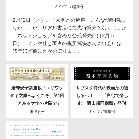
ミシマガ編集部
2月12日（木）、『大地との遭遇 こんな幼稚園あ
りかよ』が、リアル書店にて先行発売となりました
（ネットショップを含めた公式発売日は2月17
日）！ミシマ社と著者の税所篤快さんの出会いは、
15年ほど前にさかのぼります。
湯澤規子新連載「ユザワタ
サブスク時代の映画沼の道
ヌキ文庫へようこそ」第1回
しるべ！――『自宅で楽し
「とある大学の片隅で」
む 週末邦画劇場』発刊
湯澤規子
ミシマガ編集部