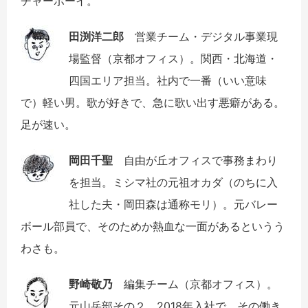
チャーボーイ。
田渕洋二郎
営業チーム・デジタル事業現
場監督（京都オフィス）。関西・北海道・
四国エリア担当。社内で一番（いい意味
で）軽い男。歌が好きで、急に歌い出す悪癖がある。
足が速い。
岡田千聖
自由が丘オフィスで事務まわり
を担当。ミシマ社の元祖オカダ（のちに入
社した夫・岡田森は通称モリ）。元バレー
ボール部員で、そのためか熱血な一面があるというう
わさも。
野崎敬乃
編集チーム（京都オフィス）。
元山岳部その２。2018年入社で、その働き