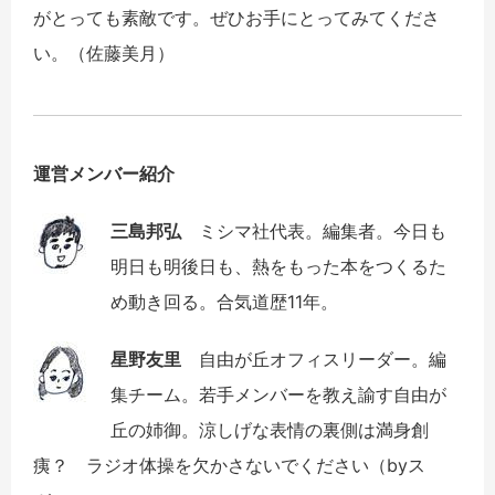
がとっても素敵です。ぜひお手にとってみてくださ
い。（佐藤美月）
運営メンバー紹介
三島邦弘
ミシマ社代表。編集者。今日も
明日も明後日も、熱をもった本をつくるた
め動き回る。合気道歴11年。
星野友里
自由が丘オフィスリーダー。編
集チーム。若手メンバーを教え諭す自由が
丘の姉御。涼しげな表情の裏側は満身創
痍？ ラジオ体操を欠かさないでください（byス