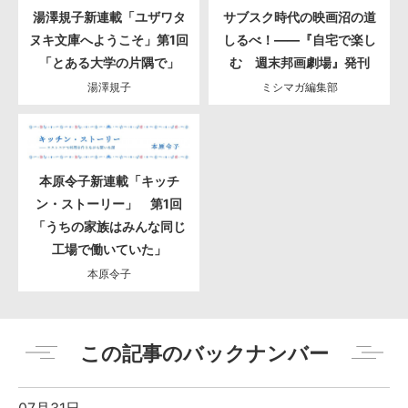
湯澤規子新連載「ユザワタ
サブスク時代の映画沼の道
ヌキ文庫へようこそ」第1回
しるべ！――『自宅で楽し
「とある大学の片隅で」
む 週末邦画劇場』発刊
湯澤規子
ミシマガ編集部
本原令子新連載「キッチ
ン・ストーリー」 第1回
「うちの家族はみんな同じ
工場で働いていた」
本原令子
この記事のバックナンバー
07月31日