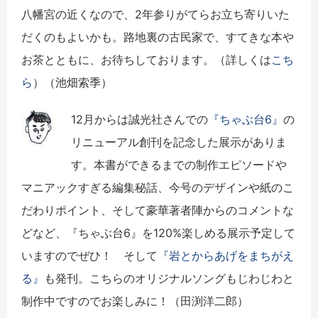
八幡宮の近くなので、2年参りがてらお立ち寄りいた
だくのもよいかも。路地裏の古民家で、すてきな本や
お茶とともに、お待ちしております。（詳しくは
こち
ら
）（池畑索季）
12月からは誠光社さんでの
『ちゃぶ台6』
の
リニューアル創刊を記念した展示がありま
す。本書ができるまでの制作エピソードや
マニアックすぎる編集秘話、今号のデザインや紙のこ
だわりポイント、そして豪華著者陣からのコメントな
どなど、『ちゃぶ台6』を120%楽しめる展示予定して
いますのでぜひ！ そして
『岩とからあげをまちがえ
る』
も発刊。こちらのオリジナルソングもじわじわと
制作中ですのでお楽しみに！（田渕洋二郎）