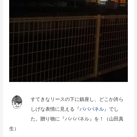
すてきなリースの下に鎮座し、どこか誇ら
しげな表情に見える
『パパパネル』
でし
た。贈り物に『パパパネル』を！（山田真
生）