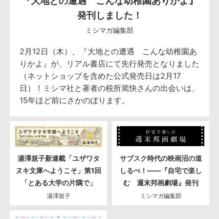
『大地との遭遇 こんな幼稚園ありかよ』
発刊しました！
ミシマガ編集部
2月12日（木）、『大地との遭遇 こんな幼稚園あ
りかよ』が、リアル書店にて先行発売となりました
（ネットショップを含めた公式発売日は2月17
日）！ミシマ社と著者の税所篤快さんの出会いは、
15年ほど前にさかのぼります。
湯澤規子新連載「ユザワタ
サブスク時代の映画沼の道
ヌキ文庫へようこそ」第1回
しるべ！――『自宅で楽し
「とある大学の片隅で」
む 週末邦画劇場』発刊
湯澤規子
ミシマガ編集部