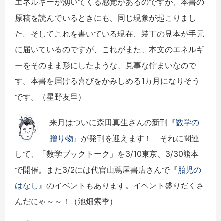
エネルギーが湧いてくる感覚があるのですが、本書の
原稿を読んでいるときにも、同じ現象が起こりまし
た。そしてこれを書いている現在、装丁の見本が手元
に届いているのですが、これがまた、本文のエネルギ
ーをそのまま形にしたような、見事な佇まいなので
す。本書を届ける喜びをかみしめる
1
カ月になりそう
です。（星野友里）
来月はついに森田真生さんの新刊『
数学の
贈り物
』が発刊を迎えます！ それに関連
して、「数学ブックトーク」を3/10東京、3/30熊本
で開催。また3/2には代官山蔦屋書店さんで『
胎児の
はなし
』のイベントもあります。イベント盛りだくさ
んだにゃ～～！（池畑索季）