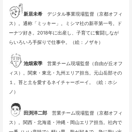
新居未希
デジタル事業現場監督（京都オフィ
ス）。通称「ミッキー」。ミシマ社の新卒第一号。ド
ーナツ好き。2018年に出産し、子育てに奮闘しなが
らいろいろ手探りで仕事中。（絵：ノザキ）
池畑索季
営業チーム現場監督（自由が丘オフ
ィス）。関東・東北・九州エリア担当。元山岳部その
１。苔と土を愛するネイチャーボーイ。（絵：ホシ
ノ）
田渕洋二郎
営業チーム現場監督（京都オフィ
ス）。関西・北海道・沖縄・岡山エリア担当。社内で
一番（いい意味で）軽い男。歌が好きで、急に歌い出