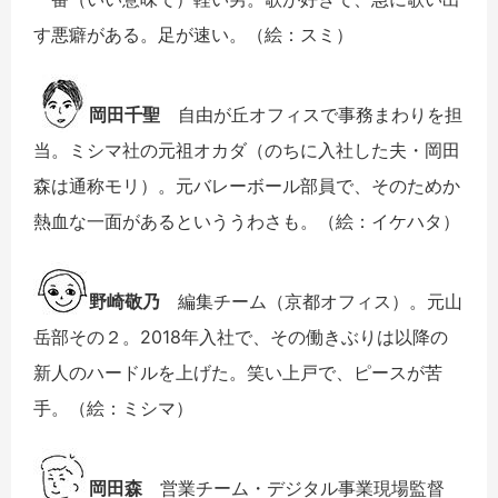
す悪癖がある。足が速い。（絵：スミ）
岡田千聖
自由が丘オフィスで事務まわりを担
当。ミシマ社の元祖オカダ（のちに入社した夫・岡田
森は通称モリ）。元バレーボール部員で、そのためか
熱血な一面があるといううわさも。（絵：イケハタ）
野崎敬乃
編集チーム（京都オフィス）。元山
岳部その２。2018年入社で、その働きぶりは以降の
新人のハードルを上げた。笑い上戸で、ピースが苦
手。（絵：ミシマ）
岡田森
営業チーム・デジタル事業現場監督