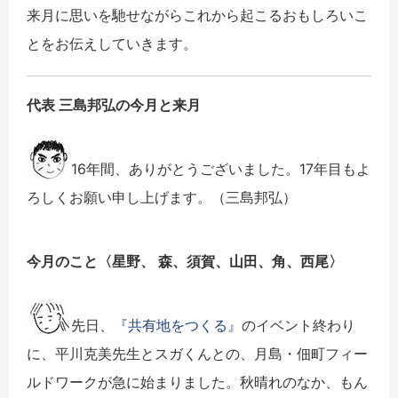
来月に思いを馳せながらこれから起こるおもしろいこ
とをお伝えしていきます。
代表 三島邦弘の今月と来月
16年間、ありがとうございました。17年目もよ
ろしくお願い申し上げます。（三島邦弘）
今月のこと〈
星野、 森、須賀、山田、角、西尾
〉
先日、
『共有地をつくる』
のイベント終わり
に、
平川克美先生とスガくんとの、月島・
佃町フィー
ルドワークが急に始まりました。秋晴れのなか、
もん