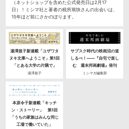
（ネットショップを含めた公式発売日は2月17
日）！ミシマ社と著者の税所篤快さんの出会いは、
15年ほど前にさかのぼります。
湯澤規子新連載「ユザワタ
サブスク時代の映画沼の道
ヌキ文庫へようこそ」第1回
しるべ！――『自宅で楽し
「とある大学の片隅で」
む 週末邦画劇場』発刊
湯澤規子
ミシマガ編集部
本原令子新連載「キッチ
ン・ストーリー」 第1回
「うちの家族はみんな同じ
工場で働いていた」