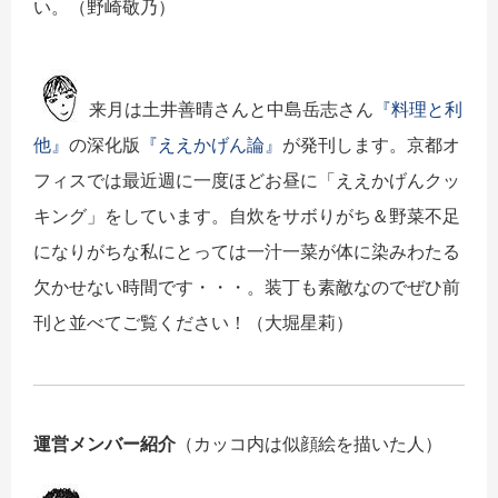
い。（野崎敬乃）
来月は土井善晴さんと中島岳志さん
『料理と利
他』
の深化版
『ええかげん論』
が発刊します。京都オ
フィスでは最近週に一度ほどお昼に「ええかげんクッ
キング」をしています。自炊をサボりがち＆野菜不足
になりがちな私にとっては一汁一菜が体に染みわたる
欠かせない時間です・・・。装丁も素敵なのでぜひ前
刊と並べてご覧ください！（大堀星莉）
運営メンバー紹介
（カッコ内は似顔絵を描いた人）