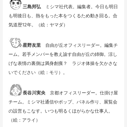
三島邦弘
ミシマ社代表。編集者。今日も明日
も明後日も、熱をもった本をつくるため動き回る。合
気道歴12年。（絵：ヤマダ）
星野友里
自由が丘オフィスリーダー。編集チ
ーム。若手メンバーを教え諭す自由が丘の姉御。涼し
げな表情の裏側は満身創痍？ ラジオ体操を欠かさな
いでください（絵：モリ）。
長谷川実央
京都オフィスリーダー。仕掛け屋
チーム。ミシマ社通信やポップ、パネル作り、展覧会
の設営もこなす。いつも明るくほがらかな仕事人。
（絵：アライ）