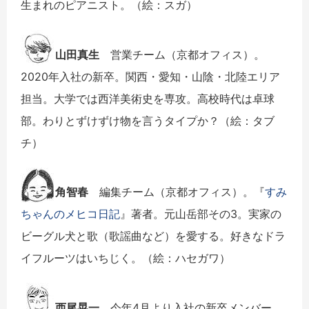
生まれのピアニスト。（絵：スガ）
山田真生
営業チーム（京都オフィス）。
2020年入社の新卒。関西・愛知・山陰・北陸エリア
担当。大学では西洋美術史を専攻。高校時代は卓球
部。わりとずけずけ物を言うタイプか？（絵：タブ
チ）
角智春
編集チーム（京都オフィス）。『
すみ
ちゃんのメヒコ日記
』著者。元山岳部その3。実家の
ビーグル犬と歌（歌謡曲など）を愛する。好きなドラ
イフルーツはいちじく。（絵：ハセガワ）
西尾晃一
今年4月より入社の新卒メンバー。