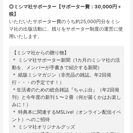
◎ミシマ社サポーター【サポーター費：30,000円＋
税】
いただいたサポーター費のうち約25,000円分をミシ
マ社の出版活動に、残りをサポーター制度の運営に使
用いたします。
【ミシマ社からの贈り物】
＊ ミシマ社サポーター新聞（1カ月のミシマ社の活
動を、メンバーが手書きで紹介する新聞）
＊ 紙版ミシマガジン（非売品の雑誌。年2回発
行・・・の予定です！）
＊生活者のための総合雑誌『ちゃぶ台』（年2回発
刊）と今年度の新刊１〜２冊（何が届くかはお楽し
みに！）
＊ 特典本に関連するMSLive!（オンライン配信イベ
ント）へのご招待
＊ ミシマ社オリジナルグッズ