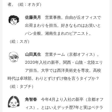
者。（絵：オカダ）
佐藤美月
営業事務。自由が丘オフィスで
出荷まわりを担当。好きなものはお笑いと
パン全般。湘南生まれのピアニスト。
（絵：スガ）
山田真生
営業チーム（京都オフィス）。
2020年入社の新卒。関西・山陰・北陸エリ
ア担当。大学では西洋美術史を専攻。高校
時代は卓球部。わりとずけずけ物を言うタイプか？
（絵：タブチ）
角智春
今年4月より入社の新卒（京都オフ
ィス）。とはいえデッチ歴7年と実はベテラ