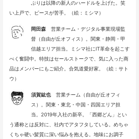
ぶりは以降の新人のハードルを上げた。笑
い上戸で、ピースが苦手。（絵：ミシマ）
岡田森
営業チーム・デジタル事業現場監
督（自由が丘オフィス）。関東・静岡・甲
信越エリア担当。ミシマ社にIT革命を起こす
べく奮闘中。特技はセールストークで、気に入った商
品はメンバーにもご紹介。合気道愛好家。（絵：サト
ウ）
須賀紘也
営業チーム（自由が丘オフィ
ス）。関東・東北・中国・四国エリア担
当。2019年入社の新卒。「西郷どん」とい
う通称とは反対に、社内でアタフタしている。めちゃ
くちゃ硬い髪質に深い悩みを抱える。地味にお調子