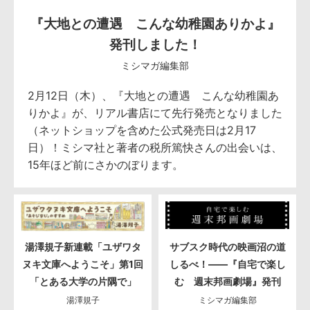
『大地との遭遇 こんな幼稚園ありかよ』
発刊しました！
ミシマガ編集部
2月12日（木）、『大地との遭遇 こんな幼稚園あ
りかよ』が、リアル書店にて先行発売となりました
（ネットショップを含めた公式発売日は2月17
日）！ミシマ社と著者の税所篤快さんの出会いは、
15年ほど前にさかのぼります。
湯澤規子新連載「ユザワタ
サブスク時代の映画沼の道
ヌキ文庫へようこそ」第1回
しるべ！――『自宅で楽し
「とある大学の片隅で」
む 週末邦画劇場』発刊
湯澤規子
ミシマガ編集部