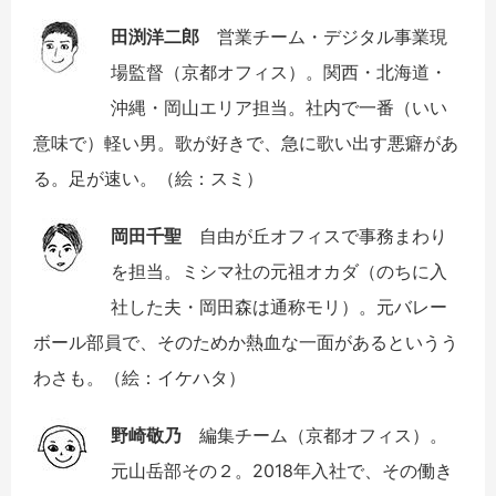
田渕洋二郎
営業チーム・デジタル事業現
場監督（京都オフィス）。関西・北海道・
沖縄・岡山エリア担当。社内で一番（いい
意味で）軽い男。歌が好きで、急に歌い出す悪癖があ
る。足が速い。（絵：スミ）
岡田千聖
自由が丘オフィスで事務まわり
を担当。ミシマ社の元祖オカダ（のちに入
社した夫・岡田森は通称モリ）。元バレー
ボール部員で、そのためか熱血な一面があるというう
わさも。（絵：イケハタ）
野崎敬乃
編集チーム（京都オフィス）。
元山岳部その２。2018年入社で、その働き