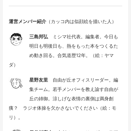
運営メンバー紹介
（カッコ内は似顔絵を描いた人）
三島邦弘
ミシマ社代表。編集者。今日も
明日も明後日も、熱をもった本をつくるた
め動き回る。合気道歴12年。（絵：ヤマ
ダ）
星野友里
自由が丘オフィスリーダー。編
集チーム。若手メンバーを教え諭す自由が
丘の姉御。涼しげな表情の裏側は満身創
痍？ ラジオ体操を欠かさないでください（絵：モ
リ）。