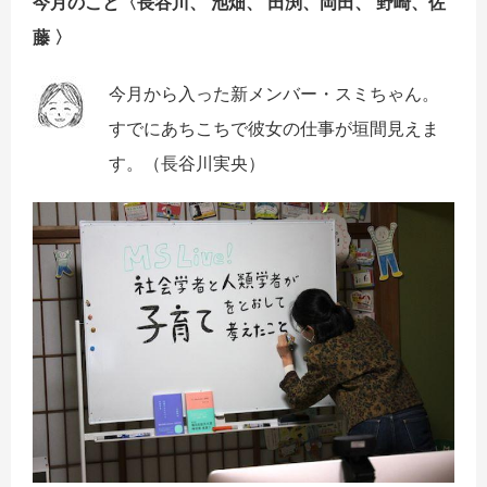
今月のこと〈
長谷川、 池畑、 田渕、岡田、 野崎、佐
藤
〉
今月から入った新メンバー・スミちゃん。
すでにあちこちで彼女の仕事が垣間見えま
す。（長谷川実央）