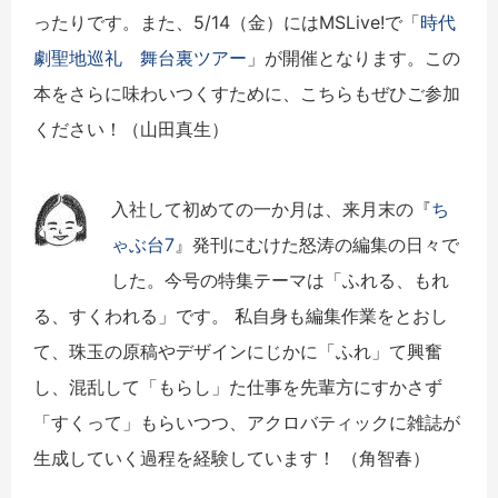
ったりです。また、5/14（金）にはMSLive!で「
時代
劇聖地巡礼 舞台裏ツアー
」が開催となります。この
本をさらに味わいつくすために、こちらもぜひご参加
ください！（山田真生）
入社して初めての一か月は、来月末の『
ち
ゃぶ台7
』発刊にむけた怒涛の編集の日々で
した。今号の特集テーマは「ふれる、もれ
る、すくわれる」です。 私自身も編集作業をとおし
て、珠玉の原稿やデザインにじかに「ふれ」て興奮
し、混乱して「もらし」た仕事を先輩方にすかさず
「すくって」もらいつつ、アクロバティックに雑誌が
生成していく過程を経験しています！ （角智春）