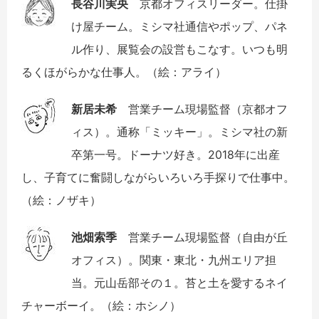
長谷川実央
京都オフィスリーダー。仕掛
け屋チーム。ミシマ社通信やポップ、パネ
ル作り、展覧会の設営もこなす。いつも明
るくほがらかな仕事人。（絵：アライ）
新居未希
営業チーム現場監督（京都オフ
ィス）。通称「ミッキー」。ミシマ社の新
卒第一号。ドーナツ好き。2018年に出産
し、子育てに奮闘しながらいろいろ手探りで仕事中。
（絵：ノザキ）
池畑索季
営業チーム現場監督（自由が丘
オフィス）。関東・東北・九州エリア担
当。元山岳部その１。苔と土を愛するネイ
チャーボーイ。（絵：ホシノ）