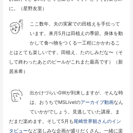
に。（星野友里）
ここ数年、夫の実家での田植えを手伝って
います。来月5月は田植えの季節。身体を動
かして食べ物をつくる一工程にかかわるこ
とはとても楽しいです。田植え、たのしみだな〜（そ
して終わったあとのビールがこれまた最高です）（新
居未希）
出かけづらいGWが到来しますが、そんな時
は、おうちでMSLive!の
アーカイブ動画
なん
ていかがでしょう。見逃していた講座、ま
だまだ楽めます。そして5月も
尾崎世界観さんのイン
タビュー
など楽しみな企画が盛りだくさん。一緒に楽