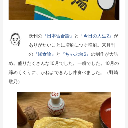
既刊の
『日本習合論』
と
『今日の人生2』
が
ありがたいことに増刷につぐ増刷。来月刊
の
『縁食論』
と
『ちゃぶ台6』
の制作が大詰
め。盛りだくさんな10月でした。一瞬でした。10月の
締めくくりに、かねよできんし丼食べました。（野崎
敬乃）