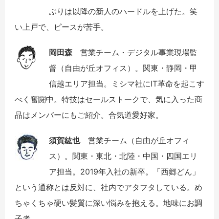
ぶりは以降の新人のハードルを上げた。笑
い上戸で、ピースが苦手。
岡田森
営業チーム・デジタル事業現場監
督（自由が丘オフィス）。関東・静岡・甲
信越エリア担当。ミシマ社にIT革命を起こす
べく奮闘中。特技はセールストークで、気に入った商
品はメンバーにもご紹介。合気道愛好家。
須賀紘也
営業チーム（自由が丘オフィ
ス）。関東・東北・北陸・中国・四国エリ
ア担当。2019年入社の新卒。「西郷どん」
という通称とは反対に、社内でアタフタしている。め
ちゃくちゃ硬い髪質に深い悩みを抱える。地味にお調
子者。