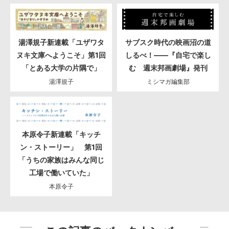
湯澤規子新連載「ユザワタ
サブスク時代の映画沼の道
ヌキ文庫へようこそ」第1回
しるべ！――『自宅で楽し
「とある大学の片隅で」
む 週末邦画劇場』発刊
湯澤規子
ミシマガ編集部
本原令子新連載「キッチ
ン・ストーリー」 第1回
「うちの家族はみんな同じ
工場で働いていた」
本原令子