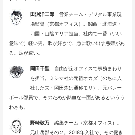
田渕洋二郎
営業チーム・デジタル事業現
場監督（京都オフィス）。関西・北海道・
四国・山陰エリア担当。社内で一番（いい
意味で）軽い男。歌が好きで、急に歌い出す悪癖があ
る。足が速い。
岡田千聖
自由が丘オフィスで事務まわり
を担当。ミシマ社の元祖オカダ（のちに入
社した夫・岡田森は通称モリ）。元バレー
ボール部員で、そのためか熱血な一面があるというう
わさも。
野崎敬乃
編集チーム（京都オフィス）。
元山岳部その２。2018年入社で、その働き