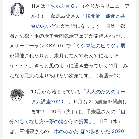
11月は
『ちゃぶ台６』
（今号からリニューア
ル！）、藤原辰史さん
『縁食論 孤食と共
食のあいだ』
が刊行になります。膳所・都
湯と京都・玉の湯で合同銭湯フェアが開催されたり、
メリーゴーランドKYOTOで
「ミシマ社のヒミツ」展
が開催されたりと、来月もてんやわんやになりそ
う・・・。きっと風のように過ぎ去っていく11月、み
んなで元気に走り抜けたい次第です。（新居未希）
10月から始まっている「
大人のためのオー
タム講座2020
」。
11月も２つ講座を開講し
ます！ 10日（火）は、千宗屋さんの「
自
分のもてなし方〜
茶の湯からの提案
」。11日（水）
は、三浦豊さんの「
木のみかた 森の歩きかた 2020