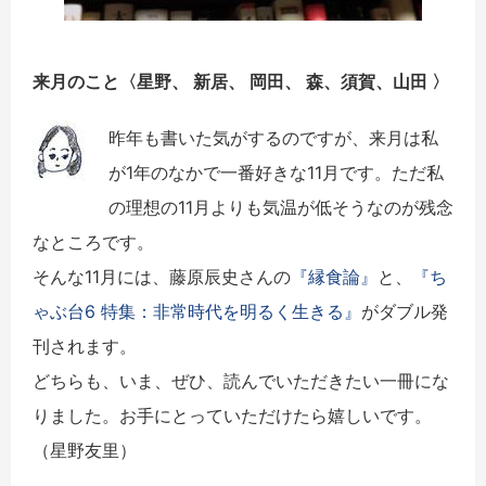
来月のこと〈
星野、 新居、 岡田、 森、須賀、山田
〉
昨年も書いた気がするのですが、来月は私
が1年のなかで一番好き
な11月です。ただ私
の理想の11月よりも気温が低そうなのが残
念
なところです。
そんな11月には、藤原辰史さんの
『縁食論』
と、
『ち
ゃぶ台6 特集：非常時代を明るく生きる』
がダブル発
刊されます。
どちらも、いま、ぜひ、読んでいただきたい一冊にな
りました。
お手にとっていただけたら嬉しいです。
（星野友里）