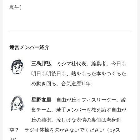
真生）
運営メンバー紹介
三島邦弘
ミシマ社代表。編集者。今日も
明日も明後日も、熱をもった本をつくるた
め動き回る。合気道歴11年。
星野友里
自由が丘オフィスリーダー。編
集チーム。若手メンバーを教え諭す自由が
丘の姉御。涼しげな表情の裏側は満身創
痍？ ラジオ体操を欠かさないでください（byス
ガ）。