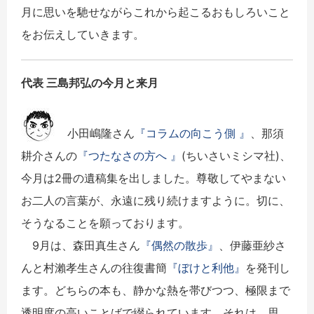
月に思いを馳せながらこれから起こるおもしろいこと
をお伝えしていきます。
代表 三島邦弘の今月と来月
小田嶋隆さん
『コラムの向こう側 』
、那須
耕介さんの
『つたなさの方へ 』
(ちいさいミシマ社)、
今月は2冊の遺稿集を出しました。尊敬してやまない
お二人の言葉が、永遠に残り続けますように。切に、
そうなることを願っております。
9月は、森田真生さん
『偶然の散歩』
、伊藤亜紗さ
んと村瀨孝生さんの往復書簡
『ぼけと利他』
を発刊し
ます。どちらの本も、静かな熱を帯びつつ、極限まで
透明度の高いことばで綴られています。それは、思