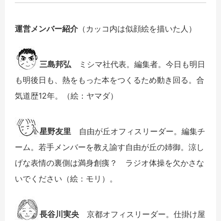
運営メンバー紹介
（カッコ内は似顔絵を描いた人）
三島邦弘
ミシマ社代表。編集者。今日も明日
も明後日も、熱をもった本をつくるため動き回る。合
気道歴12年。（絵：ヤマダ）
星野友里
自由が丘オフィスリーダー。編集チ
ーム。若手メンバーを教え諭す自由が丘の姉御。涼し
げな表情の裏側は満身創痍？ ラジオ体操を欠かさな
いでください（絵：モリ）。
長谷川実央
京都オフィスリーダー。仕掛け屋