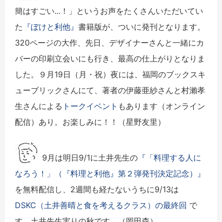
簡はすごい...！」
というお声をたくさんいただいてい
た
『ぼけと利他』
書籍版が、ついに発刊となります。
320
ページの大作、先日、
デザイナーさんと一緒にカ
バーの印刷立会いにも行き、
最高の仕上がりとなりま
した。９月19日（月・祝）夜には、
福岡のブックスキ
ューブリックさんにて、
著者の伊藤亜紗さんと村瀨孝
生さんによる
トークイベント
もありま
す（オンライン
配信）あり。お楽しみに！！（星野友里）
9月は明日9/1に土井先生の
『「料理する人に
なろう！」（『料理と利他』第２弾発刊決定記念）』
を無料配信し、2週間も経たないうちに9/13は
DSKC（土井善晴と食を考えるクラス）の最終回
で
す。土井先生実りの秋です。
（岡田森）