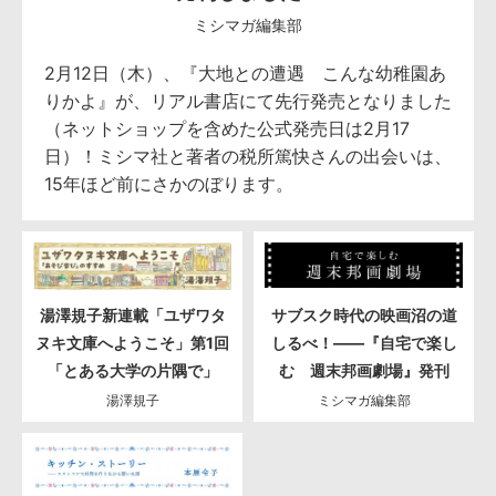
ミシマガ編集部
2月12日（木）、『大地との遭遇 こんな幼稚園あ
りかよ』が、リアル書店にて先行発売となりました
（ネットショップを含めた公式発売日は2月17
日）！ミシマ社と著者の税所篤快さんの出会いは、
15年ほど前にさかのぼります。
湯澤規子新連載「ユザワタ
サブスク時代の映画沼の道
ヌキ文庫へようこそ」第1回
しるべ！――『自宅で楽し
「とある大学の片隅で」
む 週末邦画劇場』発刊
湯澤規子
ミシマガ編集部