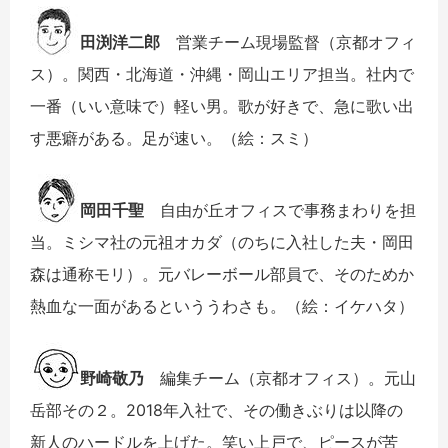
田渕洋二郎
営業チーム現場監督（京都オフィ
ス）。関西・北海道・沖縄・岡山エリア担当。社内で
一番（いい意味で）軽い男。歌が好きで、急に歌い出
す悪癖がある。足が速い。（絵：スミ）
岡田千聖
自由が丘オフィスで事務まわりを担
当。ミシマ社の元祖オカダ（のちに入社した夫・岡田
森は通称モリ）。元バレーボール部員で、そのためか
熱血な一面があるといううわさも。（絵：イケハタ）
野崎敬乃
編集チーム（京都オフィス）。元山
岳部その２。2018年入社で、その働きぶりは以降の
新人のハードルを上げた。笑い上戸で、ピースが苦