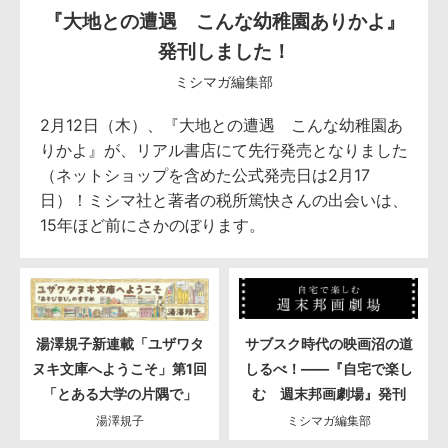
『大地との遭遇 こんな幼稚園ありかよ』
発刊しました！
ミシマガ編集部
2月12日（木）、『大地との遭遇 こんな幼稚園あ
りかよ』が、リアル書店にて先行発売となりました
（ネットショップを含めた公式発売日は2月17
日）！ミシマ社と著者の税所篤快さんの出会いは、
15年ほど前にさかのぼります。
湯澤規子新連載「ユザワタ
サブスク時代の映画沼の道
ヌキ文庫へようこそ」第1回
しるべ！――『自宅で楽し
「とある大学の片隅で」
む 週末邦画劇場』発刊
湯澤規子
ミシマガ編集部