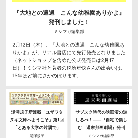
『大地との遭遇 こんな幼稚園ありかよ』
発刊しました！
ミシマガ編集部
2月12日（木）、『大地との遭遇 こんな幼稚園あ
りかよ』が、リアル書店にて先行発売となりました
（ネットショップを含めた公式発売日は2月17
日）！ミシマ社と著者の税所篤快さんの出会いは、
15年ほど前にさかのぼります。
湯澤規子新連載「ユザワタ
サブスク時代の映画沼の道
ヌキ文庫へようこそ」第1回
しるべ！――『自宅で楽し
「とある大学の片隅で」
む 週末邦画劇場』発刊
湯澤規子
ミシマガ編集部