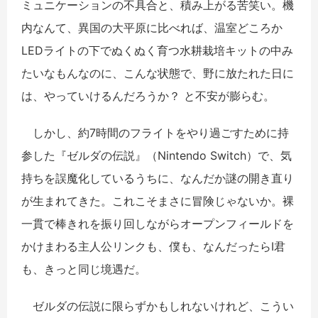
ミュニケーションの不具合と、積み上がる苦笑い。機
内なんて、異国の大平原に比べれば、温室どころか
LEDライトの下でぬくぬく育つ水耕栽培キットの中み
たいなもんなのに、こんな状態で、野に放たれた日に
は、やっていけるんだろうか？ と不安が膨らむ。
しかし、約7時間のフライトをやり過ごすために持
参した『ゼルダの伝説』（Nintendo Switch）で、気
持ちを誤魔化しているうちに、なんだか謎の開き直り
が生まれてきた。これこそまさに冒険じゃないか。裸
一貫で棒きれを振り回しながらオープンフィールドを
かけまわる主人公リンクも、僕も、なんだったらI君
も、きっと同じ境遇だ。
ゼルダの伝説に限らずかもしれないけれど、こうい