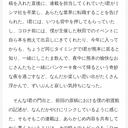
稿を入れた直後に、連載を担当してくれていたI君がミ
シマ社を卒業し、あらたな業界に転職することを告げ
られた。I君には、いつも背中を押してもらっていた
し、コロナ前には、僕が主催した秋田でのイベントに
自ら本を抱えて出店しにきてくれたり、今年に入って
からも、ちょうど同じタイミングでI君が熊本に居ると
知り、一緒にしこたま飲んで、夜中に熊本の愉快なお
じさんたちと一緒にパンケーキ食べて帰るという奇妙
な夜を過ごすなど、なんだか楽しい思い出がたくさん
浮かんで、ずいぶんと寂しい気持ちになった。
そんなI君の門出と、前回の原稿における僕の初渡航
の記述が、なんだかやけにリンクしているように感じ
た。そもそもこの連載は、あらかじめ内容を共有して
から書くというよりは、その時々のトピックを「ロー