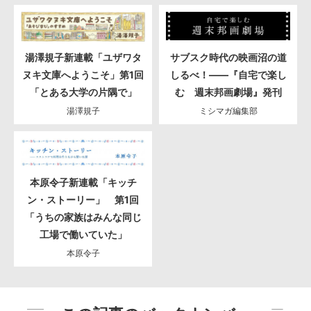
湯澤規子新連載「ユザワタ
サブスク時代の映画沼の道
ヌキ文庫へようこそ」第1回
しるべ！――『自宅で楽し
「とある大学の片隅で」
む 週末邦画劇場』発刊
湯澤規子
ミシマガ編集部
本原令子新連載「キッチ
ン・ストーリー」 第1回
「うちの家族はみんな同じ
工場で働いていた」
本原令子