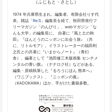
（ふじもと・さとし）
1974 年兵庫県生まれ。編集者。有限会社りす代
表。雑誌「
Re:S
」編集長を経て、秋田県発行フ
リーマガジン「のんびり」、webマガジン「な
んも大学」の編集長に。 自著に『風と土の秋
田』『ほんとうのニッポンに出会う旅』（共
に、リトルモア）。イラストレーターの福田利
之氏との共著に『いまからノート』（青幻
舎）、編著として『池田修三木版画集 センチメ
ンタルの青い旗』（ナナロク社）などがある。
編集・原稿執筆した『るろうにほん 熊本へ』
（ワニブックス）、『ニッポンの嵐』
（KADOKAWA）ほか、手がけた書籍多数。