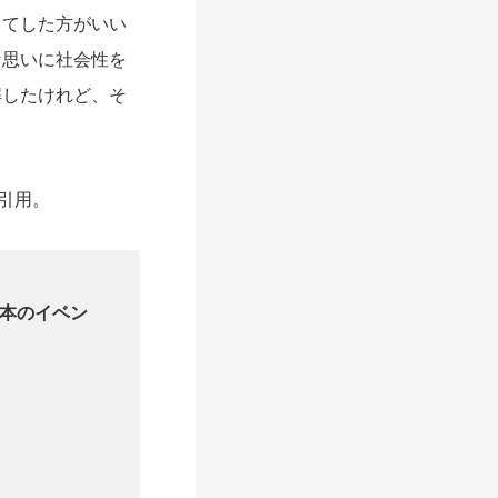
してした方がいい
な思いに社会性を
解したけれど、そ
の引用。
た本のイベン