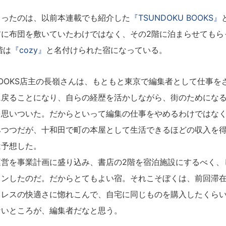
ったのは、以前本連載でも紹介した
『TSUNDOKU BOOKS』
前に布団を敷いていたわけではなく、その2階に泊まらせてもら
階は
『cozy』
と名付けられた宿になっている。
 BOOKS店主の長嶺さんは、もともと東京で編集者として仕事
に戻ることになり、自らの経歴を活かしながら、街のためにな
を思いついた。だからといって編集の仕事をやめるわけではな
みつつだが、十和田で町の本屋として生活できるほどの収入を
は予想した。
営を事業計画に盛り込み、書店の2階を宿泊施設にするべく、
ョンしたのだ。だからとてもよい宿。それこそぼくは、前回滞
トレスの快適さに惚れこんで、自宅に同じものを購入したくら
ないところが、編集者だなと思う。