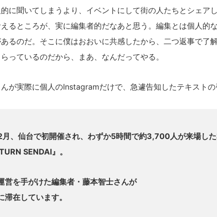
人的に聞いてしまうより、イベントにして街の人たちとシェア
考えるところが、実に編集者的だなあと思う。編集とは個人的
があるのだ。そこに僕はおおいに共感したから、二つ返事で了
もらっているのだから、まあ、なんだってやる。
が実際に個人のInstagramだけで、急遽告知したテキスト
12月、仙台で初開催され、わずか5時間で約3,700人が来場し
TURN SENDAI』。
運営を手がけた編集者・藤本智士さんが
に滞在しています。