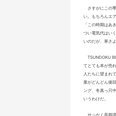
さすがにこの季
い。もちろんエ
「この時期はあ
つい電気代はい
いのだが、寒さ
TSUNDOKU
てとても本が売
人たちに望まれ
業がどんどん後
ング、冬真っ只
いうわけだ。
せっかく長期滞