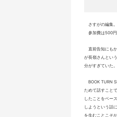
さすがの編集
参加費は500
直前告知にもか
が長嶺さんという
分がすぎていた
BOOK TUR
ためて話すこと
したことをベース
しようという話
を生むことこそ