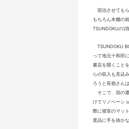
宿泊させてもら
もちろん本棚の
TSUNDOKUの2
TSUNDOKU
って地元十和田
書店を開くこと
らの収入も見込
ろうと長嶺さん
そこで、宿の運
けてリノベーシ
際に寝室のマッ
度品に手を抜か