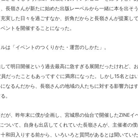
り、長嶺さんが新たに始めた出版レーベルから一緒に本を出そ
、充実した日々を過ごすなか、折角だからと長嶺さんが提案し
イベントを開催することになった。
ルは「イベントのつくりかた・運営のしかた」。
して明日開催という過去最高に急すぎる展開だったけれど、お
定員だったこともあってすぐに満席になった。しかし15名とは
いになるんだから、長嶺さんの地域の人たちに対する影響力は
する。
が、昨年末に僕が企画し、宮城県の仙台で開催したZINEイ
について、自身も出店してくれていた長嶺さんが、主催者の僕
。十和田入りする前から、いろいろと質問があるとは聞いてい