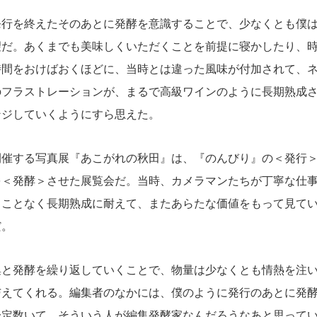
行を終えたそのあとに発酵を意識することで、少なくとも僕は
望だ。あくまでも美味しくいただくことを前提に寝かしたり、
時間をおけばおくほどに、当時とは違った風味が付加されて、
のフラストレーションが、まるで高級ワインのように長期熟成
ンジしていくようにすら思えた。
催する写真展『あこがれの秋田』は、『のんびり』の＜発行＞
を＜発酵＞させた展覧会だ。当時、カメラマンたちが丁寧な仕
ることなく長期熟成に耐えて、またあらたな価値をもって見て
だ。
と発酵を繰り返していくことで、物量は少なくとも情熱を注い
与えてくれる。編集者のなかには、僕のように発行のあとに発
一定数いて、そういう人が編集発酵家なんだろうなあと思って