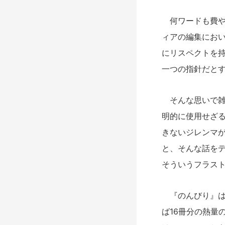
何ワードも費や
ィアの編集にお
にリスペクトを
一つの指針だと
そんな思いで雑
明的に使用せざ
きないジレンマ
と、そんな話を
そういうフラス
『のんびり』は
ば16冊分の熱量