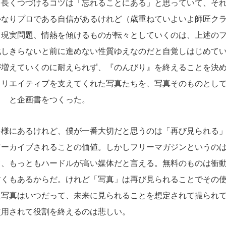
を長くつづけるコツは「忘れることにある」と思っていて、そ
かなりプロである自信があるけれど（歳重ねていよいよ師匠ク
、現実問題、情熱を傾けるものが転々としていくのは、上述の
化しきらないと前に進めない性質ゆえなのだと自覚しはじめて
が増えていくのに耐えられず、『のんびり』を終えることを決
クリエイティブを支えてくれた写真たちを、写真そのものとし
！ と企画書をつくった。
様にあるけれど、僕が一番大切だと思うのは「再び見られる」
アーカイブされることの価値。しかしフリーマガジンというの
て、もっともハードルが高い媒体だと言える。無料のものは衝
すくもあるからだ。けれど「写真」は再び見られることでその
た写真はいつだって、未来に見られることを想定されて撮られ
使用されて役割を終えるのは悲しい。