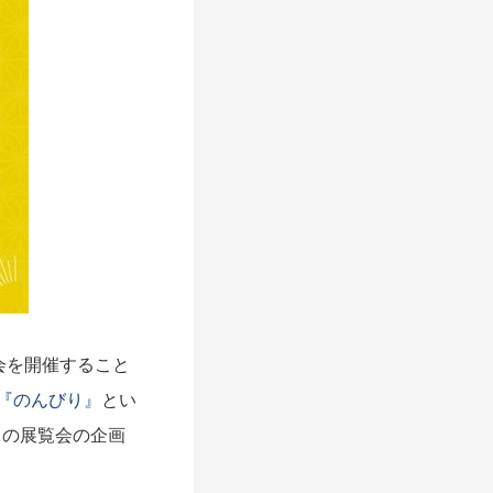
会を開催すること
『のんびり』
とい
この展覧会の企画