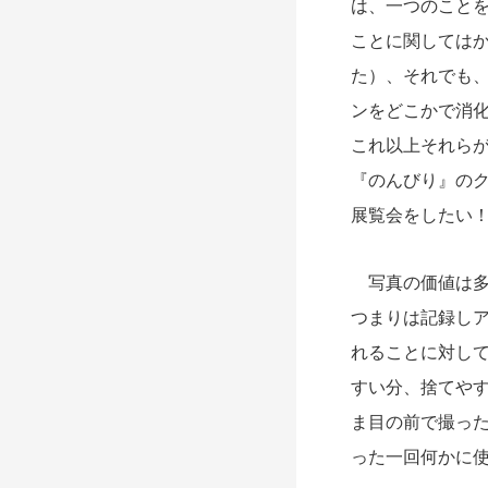
は、一つのこと
ことに関しては
た）、それでも
ンをどこかで消
これ以上それら
『のんびり』の
展覧会をしたい
写真の価値は多
つまりは記録し
れることに対し
すい分、捨てや
ま目の前で撮っ
った一回何かに