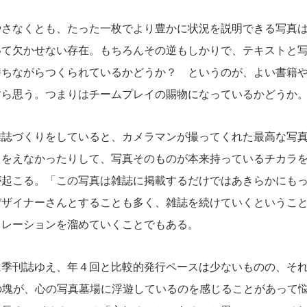
さなくとも、たった一枚でより豊かに状況を説明できる写真は
いて欠かせない存在。もちろんその逆もしかりで、テキストと
持ちながらつくられているかどうか？ というのが、よい書籍
すら思う。つまりはチームプレイの賜物になっているかどうか
誌づくりをしていると、カメラマンが撮ってくれた最高な写真
るをえなかったりして、写真そのものが本来持っているチカラ
が起こる。「この写真は雑誌に掲載するだけではあきらかにも
デザイナーさんとすることも多く、雑誌を続けていくというこ
トレーションを溜めていくことでもある。
季刊誌ゆえ、年４回と比較的発行ペースは少ないものの、それ
の塊が、心の写真墓場に浮遊しているのを感じることがあって