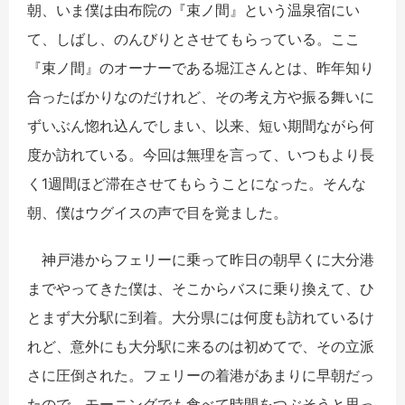
朝、いま僕は由布院の『束ノ間』という温泉宿にい
て、しばし、のんびりとさせてもらっている。ここ
『束ノ間』のオーナーである堀江さんとは、昨年知り
合ったばかりなのだけれど、その考え方や振る舞いに
ずいぶん惚れ込んでしまい、以来、短い期間ながら何
度か訪れている。今回は無理を言って、いつもより長
く1週間ほど滞在させてもらうことになった。そんな
朝、僕はウグイスの声で目を覚ました。
神戸港からフェリーに乗って昨日の朝早くに大分港
までやってきた僕は、そこからバスに乗り換えて、ひ
とまず大分駅に到着。大分県には何度も訪れているけ
れど、意外にも大分駅に来るのは初めてで、その立派
さに圧倒された。フェリーの着港があまりに早朝だっ
たので、モーニングでも食べて時間をつぶそうと思っ