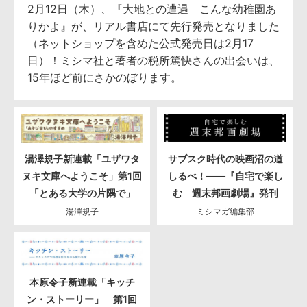
2月12日（木）、『大地との遭遇 こんな幼稚園あ
りかよ』が、リアル書店にて先行発売となりました
（ネットショップを含めた公式発売日は2月17
日）！ミシマ社と著者の税所篤快さんの出会いは、
15年ほど前にさかのぼります。
湯澤規子新連載「ユザワタ
サブスク時代の映画沼の道
ヌキ文庫へようこそ」第1回
しるべ！――『自宅で楽し
「とある大学の片隅で」
む 週末邦画劇場』発刊
湯澤規子
ミシマガ編集部
本原令子新連載「キッチ
ン・ストーリー」 第1回