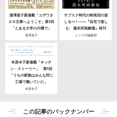
湯澤規子新連載「ユザワタ
サブスク時代の映画沼の道
ヌキ文庫へようこそ」第1回
しるべ！――『自宅で楽し
「とある大学の片隅で」
む 週末邦画劇場』発刊
湯澤規子
ミシマガ編集部
本原令子新連載「キッチ
ン・ストーリー」 第1回
「うちの家族はみんな同じ
工場で働いていた」
本原令子
この記事のバックナンバー