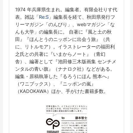
1974 年兵庫県生まれ。編集者。有限会社りす代
表。雑誌「
Re:S
」編集長を経て、秋田県発行フ
リーマガジン「のんびり」、webマガジン「な
んも大学」の編集長に。 自著に『風と土の秋
田』『ほんとうのニッポンに出会う旅』（共
に、リトルモア）。イラストレーターの福田利
之氏との共著に『いまからノート』（青幻
舎）、編著として『池田修三木版画集 センチメ
ンタルの青い旗』（ナナロク社）などがある。
編集・原稿執筆した『るろうにほん 熊本へ』
（ワニブックス）、『ニッポンの嵐』
（KADOKAWA）ほか、手がけた書籍多数。