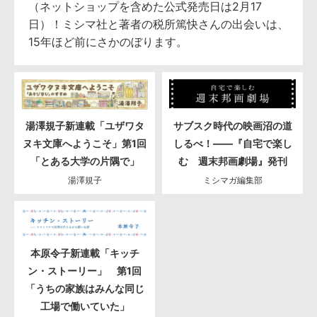
（ネットショップを含めた公式発売日は2月17
日）！ミシマ社と著者の税所篤快さんの出会いは、
15年ほど前にさかのぼります。
湯澤規子新連載「ユザワタ
サブスク時代の映画沼の道
ヌキ文庫へようこそ」第1回
しるべ！――『自宅で楽し
「とある大学の片隅で」
む 週末邦画劇場』発刊
湯澤規子
ミシマガ編集部
本原令子新連載「キッチ
ン・ストーリー」 第1回
「うちの家族はみんな同じ
工場で働いていた」