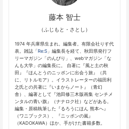
藤本 智士
（ふじもと・さとし）
1974 年兵庫県生まれ。編集者。有限会社りす代
表。雑誌「
Re:S
」編集長を経て、秋田県発行フ
リーマガジン「のんびり」、webマガジン「な
んも大学」の編集長に。 自著に『風と土の秋
田』『ほんとうのニッポンに出会う旅』（共
に、リトルモア）。イラストレーターの福田利
之氏との共著に『いまからノート』（青幻
舎）、編著として『池田修三木版画集 センチメ
ンタルの青い旗』（ナナロク社）などがある。
編集・原稿執筆した『るろうにほん 熊本へ』
（ワニブックス）、『ニッポンの嵐』
（KADOKAWA）ほか、手がけた書籍多数。