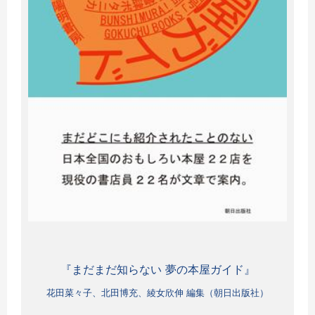
『まだまだ知らない 夢の本屋ガイド』
花田菜々子、北田博充、綾女欣伸 編集（朝日出版社）