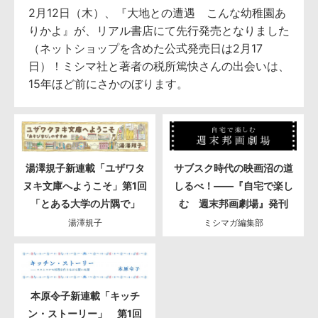
2月12日（木）、『大地との遭遇 こんな幼稚園あ
りかよ』が、リアル書店にて先行発売となりました
（ネットショップを含めた公式発売日は2月17
日）！ミシマ社と著者の税所篤快さんの出会いは、
15年ほど前にさかのぼります。
湯澤規子新連載「ユザワタ
サブスク時代の映画沼の道
ヌキ文庫へようこそ」第1回
しるべ！――『自宅で楽し
「とある大学の片隅で」
む 週末邦画劇場』発刊
湯澤規子
ミシマガ編集部
本原令子新連載「キッチ
ン・ストーリー」 第1回