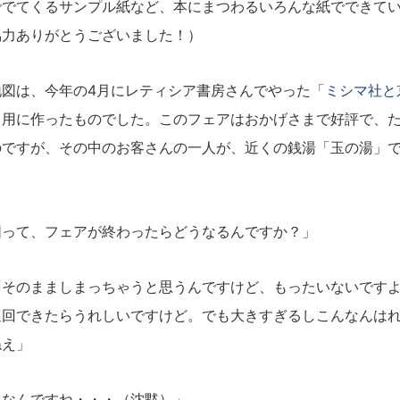
ででてくるサンプル紙など、本にまつわるいろんな紙でできて
協力ありがとうございました！）
図は、今年の4月にレティシア書房さんでやった
「ミシマ社と
イ用に作ったものでした。このフェアはおかげさまで好評で、
のですが、その中のお客さんの一人が、近くの銭湯「玉の湯」
図って、フェアが終わったらどうなるんですか？」
「そのまましまっちゃうと思うんですけど、もったいないです
巡回できたらうれしいですけど。でも大きすぎるしこんなんは
ねえ」
うなんですね・・・（沈黙）」