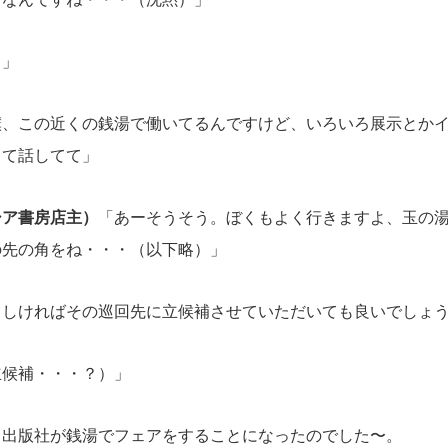
？」
僕、この近くの銭湯で働いてるんですけど、いろいろ展示とか
って話してて」
シア書房店主）
「あーそうそう。ぼくもよく行きますよ、玉の
の先の角をね・・・（以下略）」
ろしければその巡回先に立候補させていただいても良いでしょ
立候補・・・？）」
出版社が銭湯でフェアをすることになったのでした〜。