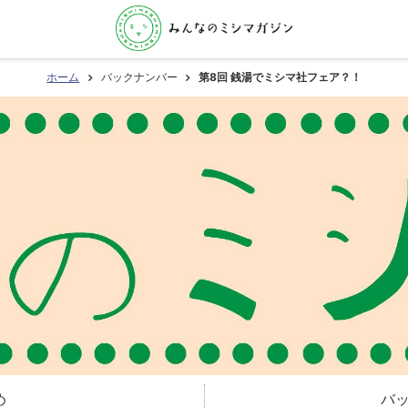
ホーム
バックナンバー
第8回 銭湯でミシマ社フェア？！
め
バ