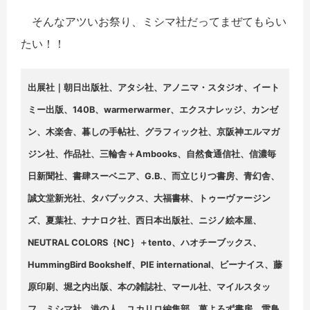
そんなアツいお祭り、ミシマ社だってまぜてもらい
たい！！
出展社｜朝日出版社、アタシ社、アノニマ・スタジオ、イート
ミー出版、140B、warmerwarmer、エクスナレッジ、カンゼ
ン、木楽舎、暮しの手帖社、グラフィック社、京阪神エルマガ
ジン社、作品社、三輪舎＋Ambooks、自然食通信社、信濃毎
日新聞社、書肆スーベニア、G.B.、而立じりつ書房、青幻舎、
誠文堂新光社、タバブックス、大福書林、トゥーヴァージン
ズ、夏葉社、ナナロク社、西日本出版社、ニジノ絵本屋、
NEUTRAL COLORS｛NC｝＋tento、ハオチーブックス、
HummingBird Bookshelf、PIE international、ビーナイス、藤
原印刷、堀之内出版、本の雑誌社、マール社、マイルスタッ
フ、ミシマ社、港の人、ユカリロ編集部、萬よろず書房、雷鳥