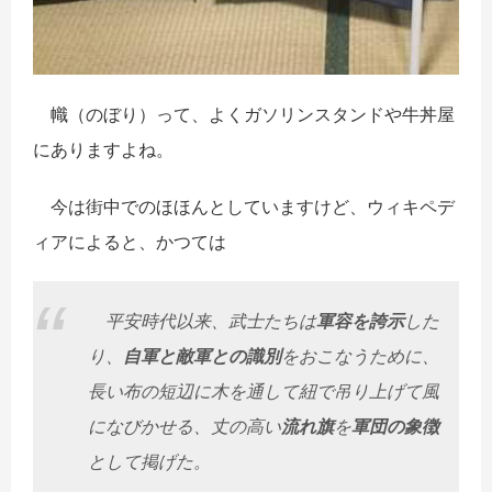
幟（のぼり）って、よくガソリンスタンドや牛丼屋
にありますよね。
今は街中でのほほんとしていますけど、ウィキペデ
ィアによると、かつては
平安時代以来、武士たちは
軍容を誇示
した
り、
自軍と敵軍との識別
をおこなうために、
長い布の短辺に木を通して紐で吊り上げて風
になびかせる、丈の高い
流れ旗
を
軍団の
象徴
として掲げた。