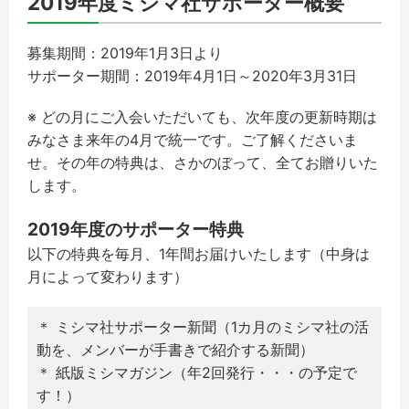
2019年度ミシマ社サポーター概要
募集期間：
2019
年
1
月
3
日より
サポーター期間：
2019
年
4
月
1
日～
2020
年
3
月
31
日
※
どの月にご入会いただいても、次年度の更新時期は
みなさま来年の
4
月で統一です。ご了解くださいま
せ。
その年の特典は、さかのぼって、全てお贈りいた
します。
2019
年度のサポーター特典
以下の特典を毎月、1年間お届けいたします（中身は
月によって変わります）
＊ ミシマ社サポーター新聞（1カ月のミシマ社の活
動を、メンバーが手書きで紹介する新聞）
＊ 紙版ミシマガジン（年2回発行・・・の予定で
す！）