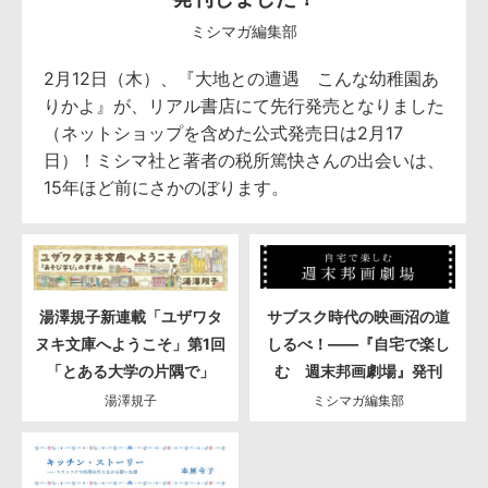
ミシマガ編集部
2月12日（木）、『大地との遭遇 こんな幼稚園あ
りかよ』が、リアル書店にて先行発売となりました
（ネットショップを含めた公式発売日は2月17
日）！ミシマ社と著者の税所篤快さんの出会いは、
15年ほど前にさかのぼります。
湯澤規子新連載「ユザワタ
サブスク時代の映画沼の道
ヌキ文庫へようこそ」第1回
しるべ！――『自宅で楽し
「とある大学の片隅で」
む 週末邦画劇場』発刊
湯澤規子
ミシマガ編集部