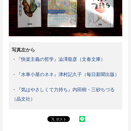
写真左から
・
『快楽主義の哲学』澁澤龍彦（文春文庫）
・
『水車小屋のネネ』津村記久子（毎日新聞出版）
・
『気はやさしくて力持ち』内田樹・三砂ちづる
（晶文社）