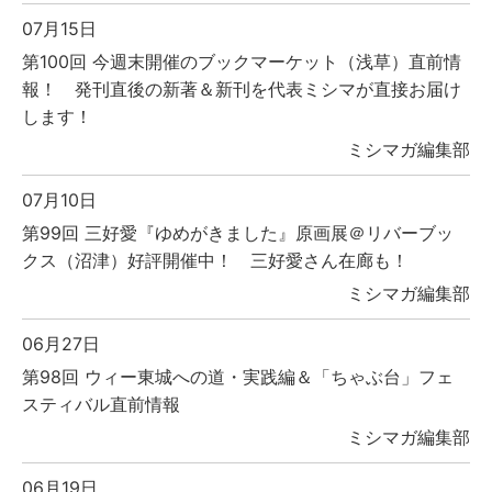
07月15日
第100回 今週末開催のブックマーケット（浅草）直前情
報！ 発刊直後の新著＆新刊を代表ミシマが直接お届け
します！
ミシマガ編集部
07月10日
第99回 三好愛『ゆめがきました』原画展＠リバーブッ
クス（沼津）好評開催中！ 三好愛さん在廊も！
ミシマガ編集部
06月27日
第98回 ウィー東城への道・実践編＆「ちゃぶ台」フェ
スティバル直前情報
ミシマガ編集部
06月19日