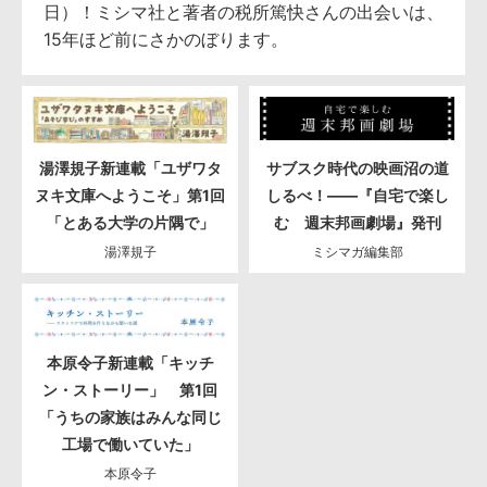
日）！ミシマ社と著者の税所篤快さんの出会いは、
15年ほど前にさかのぼります。
湯澤規子新連載「ユザワタ
サブスク時代の映画沼の道
ヌキ文庫へようこそ」第1回
しるべ！――『自宅で楽し
「とある大学の片隅で」
む 週末邦画劇場』発刊
湯澤規子
ミシマガ編集部
本原令子新連載「キッチ
ン・ストーリー」 第1回
「うちの家族はみんな同じ
工場で働いていた」
本原令子