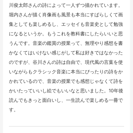
川俊太郎さんの詩によって
一
人ずつ描かれています。
堀内さんが描く肖像画も風景も本当にすばらしくて画
集としても楽
しめるし、エッセイも音楽史として勉強
になるというか。
もうこれを教科書にしたらいいと思
うんです。
音楽の鑑賞の授業って、
無理やり感想を書
かなくてはいけない感じがして私は好きではなか
った
のですが、谷川さんの詩は自由で、
現代風の言葉を使
いながらもクラシック音楽に本当にぴったりの詩
をか
かれているので、
音楽の授業でも感想じゃなくて詩を
かいたっていいし絵でもいいな
と思いました。10年後
読んでもきっと面白いし、
一
生読んで楽しめる
一
冊
で
す。