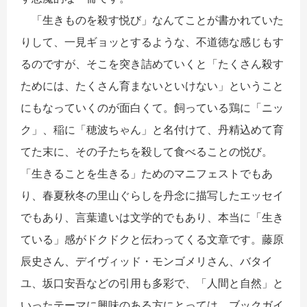
「生きものを殺す悦び」なんてことが書かれていた
りして、
一
見ギョッとするような、不道徳な感じもす
るのですが、
そこを突き詰めていくと「たくさん殺す
ためには、
たくさん育まないといけない」
ということ
にもなっていくのが面白くて。飼っている鶏に「
ニッ
ク」、稲に「穂波ちゃん」と名付けて、
丹精込めて育
てた末に、その子たちを殺して食べることの悦び。
「
生きることを生きる」ためのマニフェストでもあ
り、
春夏秋冬の里山ぐらしを丹念に描写したエッセイ
でもあり、
言葉遣いは文学的でもあり、本当に「生き
ている」
感がドクドクと伝わってくる文章です。藤原
辰史さん、
デイヴィッド・モンゴメリさん、バタイ
ユ、
坂口安吾などの引用も多彩で、「人間と自然」
と
いったテーマに興味のある方にとっては、
ブックガイ