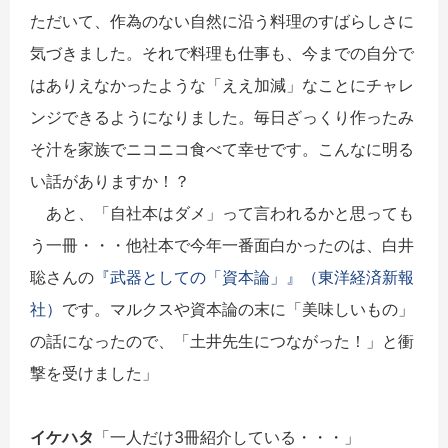
ただいて、作為のない自然に沿う料理のすばらしさに
気づきました。それで料理も仕事も、今までの自分で
はありえなかったような「ええ加減」なことにチャレ
ンジできるようになりました。毎日ざっくり作ったみ
そ汁を家族でニコニコ食べて幸せです。こんなに明る
い話がありますか！？
あと、「自社本はダメ」って言われるかと思っても
う
一
冊
・・・他社本で今年
一
番面白かったのは、白井
聡さんの
『武器としての「資本論」』（東洋経済新報
社）
です。マルクスや資本論の末に「美味しいもの」
の話になったので、「土井先生につながった！」と衝
撃を受けました」
イケハタ
「
一
人だけ3
冊
紹介している・・・」