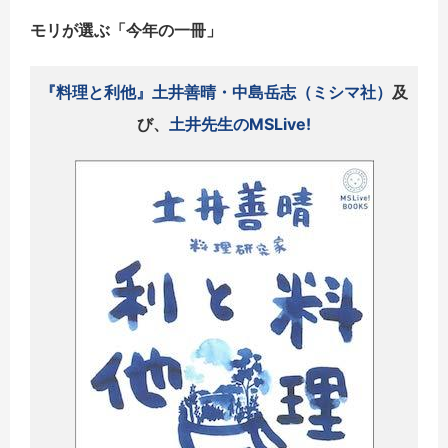
モリが選ぶ「今年の一冊」
『料理と利他』土井善晴・中島岳志（ミシマ社）
及
び、
土井先生のMSLive!