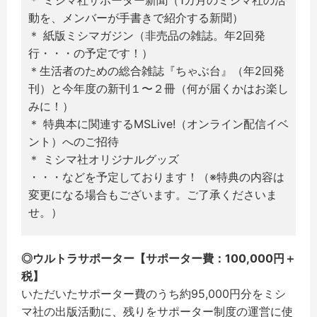
＊ ミシマ社サポーター新聞（1カ月のミシマ社の活
動を、メンバーが手書きで紹介する新聞）
＊ 紙版ミシマガジン（非売品の雑誌。年2回発
行・・・の予定です！）
＊生活者のための総合雑誌『ちゃぶ台』（年2回発
刊）と今年度の新刊１〜２冊（何が届くかはお楽し
みに！）
＊ 特典本に関連するMSLive!（オンライン配信イベ
ント）へのご招待
＊ ミシマ社オリジナルグッズ
・・・などを予定しております！（※特典の内容は
変更になる場合もございます。ご了承くださいま
せ。）
◎ウルトラサポーター【サポーター費：100,000円＋
税】
いただいたサポーター費のうち約95,000円分をミシ
マ社の出版活動に、残りをサポーター制度の運営に使