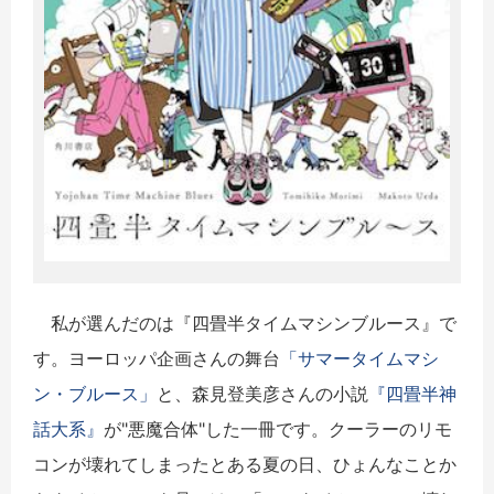
私が選んだのは『四畳半タイムマシンブルース』で
す。ヨーロッパ企画さんの舞台
「サマータイムマシ
ン・ブルース」
と、森見登美彦さんの小説
『四畳半神
話大系』
が"悪魔合体"した
一
冊
です。クーラーのリモ
コンが壊れてしまったとある夏の日、ひょんなことか