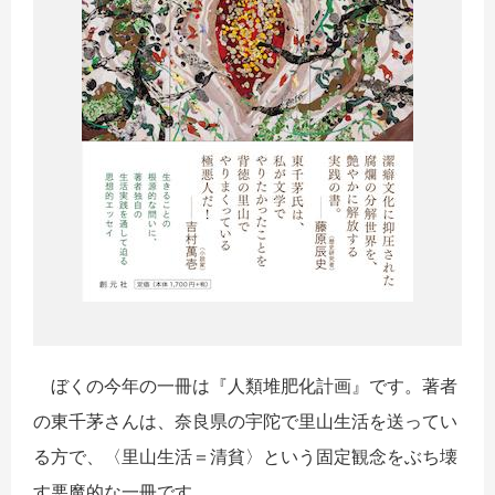
ぼくの今年の
一
冊
は『人類堆肥化計画』です。
著者
の東千茅さんは、奈良県の宇陀で里山生活を送ってい
る方で、
〈里山生活＝清貧〉という固定観念をぶち壊
す悪魔的な
一
冊
です。