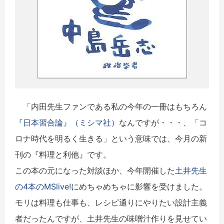
「内田先生ファンである私の今年の
一
冊
はもちろん
『日本習合論』（ミシマ社）
なんですが・・・、「コ
ロナ時代を明るく生きる」という意味では、今月の新
刊の『料理と利他』です。
この本の元になった対談ほか、今年開催した
土井先生
の4本のMSlive!
にめちゃめちゃに影響を受けました。
モリは料理も仕事も、レシピ通りにやりたい設計主義
者だったんですが、土井先生の味噌汁作りを見せてい