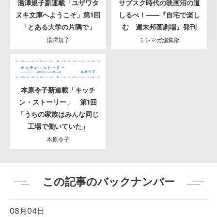
湯澤規子新連載「ユザワタ
サブスク時代の映画沼の道
ヌキ文庫へようこそ」第1回
しるべ！――『自宅で楽し
「とある大学の片隅で」
む 週末邦画劇場』発刊
湯澤規子
ミシマガ編集部
本原令子新連載「キッチ
ン・ストーリー」 第1回
「うちの家族はみんな同じ
工場で働いていた」
本原令子
この記事のバックナンバー
08月04日