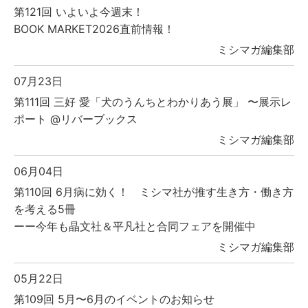
第121回 いよいよ今週末！
BOOK MARKET2026直前情報！
ミシマガ編集部
07月23日
第111回 三好 愛「犬のうんちとわかりあう展」 〜展示レ
ポート @リバーブックス
ミシマガ編集部
06月04日
第110回 6月病に効く！ ミシマ社が推す生き方・働き方
を考える5冊
ーー今年も晶文社＆平凡社と合同フェアを開催中
ミシマガ編集部
05月22日
第109回 5月〜6月のイベントのお知らせ