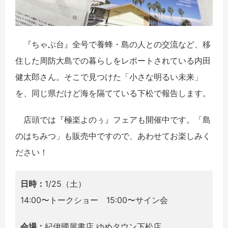
『ちゃぶ台』全号で養蜂・島の人との交流など、移
住した周防大島での暮らしをレポートされている内田
健太郎さん。そこで見つけた「小さな明るい未来」
を、同じ県だけど海を隔てている下松で報告します。
店頭では『極楽よのぅ』フェアも開催中です。「島
のはちみつ」も販売中ですので、あわせてお楽しみく
ださい！
日時：
1/25（土）
14:00〜トークショー 15:00〜サイン会
会場：
紀伊國屋書店 ゆめタウン下松店