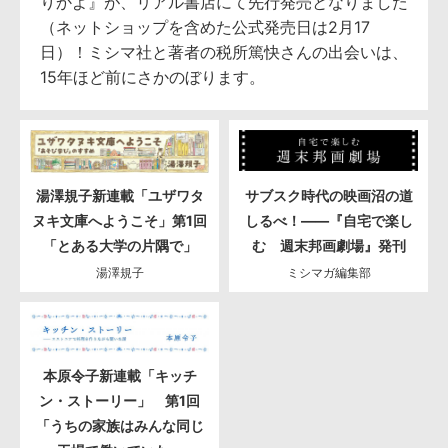
りかよ』が、リアル書店にて先行発売となりました
（ネットショップを含めた公式発売日は2月17
日）！ミシマ社と著者の税所篤快さんの出会いは、
15年ほど前にさかのぼります。
湯澤規子新連載「ユザワタ
サブスク時代の映画沼の道
ヌキ文庫へようこそ」第1回
しるべ！――『自宅で楽し
「とある大学の片隅で」
む 週末邦画劇場』発刊
湯澤規子
ミシマガ編集部
本原令子新連載「キッチ
ン・ストーリー」 第1回
「うちの家族はみんな同じ