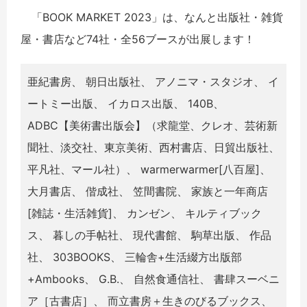
「BOOK MARKET 2023」は、なんと出版社・雑貨
屋・書店など74社・全56ブースが出展します！
亜紀書房、 朝日出版社、 アノニマ・スタジオ、 イ
ートミー出版、 イカロス出版、 140B、
ADBC【美術書出版会】（求龍堂、クレオ、芸術新
聞社、淡交社、東京美術、西村書店、日貿出版社、
平凡社、マール社）、 warmerwarmer[八百屋]、
大月書店、 偕成社、 笠間書院、 家族と一年商店
[雑誌・生活雑貨]、 カンゼン、 キルティブック
ス、 暮しの手帖社、 現代書館、 駒草出版、 作品
社、 303BOOKS、 三輪舎+生活綴方出版部
+Ambooks、 G.B.、 自然食通信社、 書肆スーベニ
ア［古書店］、 而立書房＋生きのびるブックス、