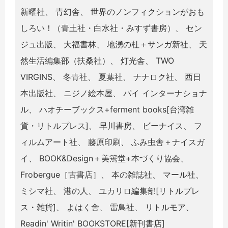
新曜社、 青幻舎、 世界のノンフィクションがおも
しろい！（青土社・白水社・みすず書房）、 セン
ジュ出版、 大福書林、 地湧の杜＋サンガ新社、 天
然生活編集部（扶桑社）、 灯光舎、 TWO
VIRGINS、 冬青社、 夏葉社、 ナナロク社、 西日
本出版社、 ニジノ絵本屋、 パイ インターナショナ
ル、 ハオチーブックス+ferment books[台湾雑
貨・リトルプレス]、 早川書房、 ビーナイス、 フ
ィルムアート社、 藤原印刷、 ふみ虫舎＋ナイスガ
イ、 BOOK&Design＋美篶堂+本づくり協会、
Frobergue［古書店］、 本の雑誌社、 マール社、
ミシマ社、 港の人、 ユカリロ編集部[リトルプレ
ス・雑貨]、 よはく舎、 雷鳥社、 リトルモア、
Readin' Writin' BOOKSTORE[新刊書店]