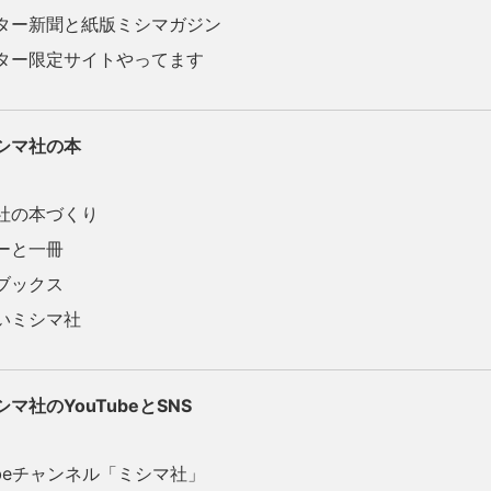
ー新聞と紙版ミシマガジン
ー限定サイトやってます
シマ社の本
社の本づくり
ーと一冊
ブックス
いミシマ社
マ社のYouTubeとSNS
ubeチャンネル「ミシマ社」