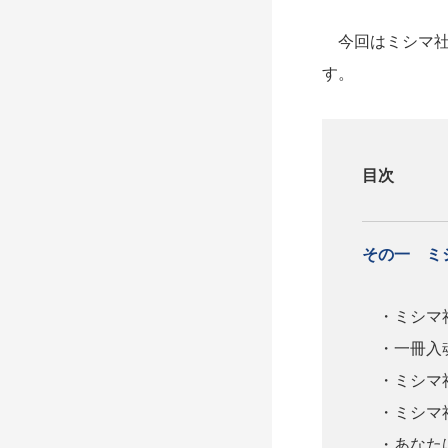
今回はミシマ社の
す。
目次
その一 ミ
・ミシマ
・一冊入魂
・ミシマ社
・ミシマ社
・あなた