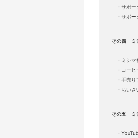
・サポータ
・サポータ
その四 ミ
・ミシマ
・コーヒ
・手売り
・ちいさ
その五 ミシ
・YouT