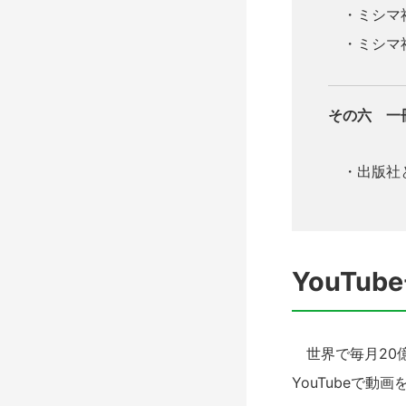
・ミシマ社の
・ミシマ社の
その六 一
・出版社と
YouTu
世界で毎月20億
YouTubeで