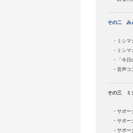
その二 み
・ミシマ
・ミシマガ
・「今日の
・音声コン
その三 ミ
・サポー
・サポー
・サポー