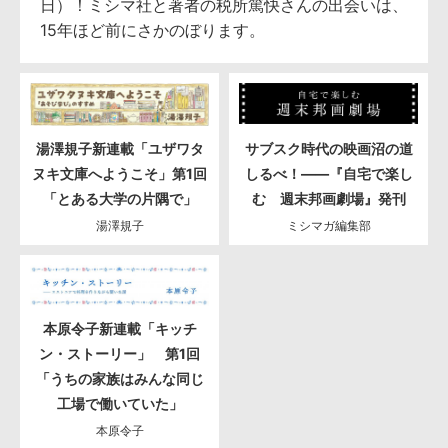
日）！ミシマ社と著者の税所篤快さんの出会いは、
15年ほど前にさかのぼります。
湯澤規子新連載「ユザワタ
サブスク時代の映画沼の道
ヌキ文庫へようこそ」第1回
しるべ！――『自宅で楽し
「とある大学の片隅で」
む 週末邦画劇場』発刊
湯澤規子
ミシマガ編集部
本原令子新連載「キッチ
ン・ストーリー」 第1回
「うちの家族はみんな同じ
工場で働いていた」
本原令子