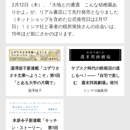
2月12日（木）、『大地との遭遇 こんな幼稚園あ
りかよ』が、リアル書店にて先行発売となりました
（ネットショップを含めた公式発売日は2月17
日）！ミシマ社と著者の税所篤快さんの出会いは、
15年ほど前にさかのぼります。
湯澤規子新連載「ユザワタ
サブスク時代の映画沼の道
ヌキ文庫へようこそ」第1回
しるべ！――『自宅で楽し
「とある大学の片隅で」
む 週末邦画劇場』発刊
湯澤規子
ミシマガ編集部
本原令子新連載「キッチ
ン・ストーリー」 第1回