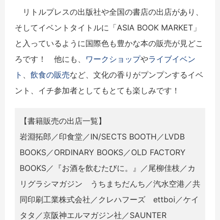
リトルプレスの出版社や全国の書店の出店があり、
そしてイベントタイトルに「ASIA BOOK MARKET」
と入っているように国際色も豊かな本の販売が見どこ
ろです！ 他にも、
ワークショップ
や
ライブイベン
ト
、
飲食の販売
など、文化の香りがプンプンするイベ
ント、イチ参加者としてもとても楽しみです！
【書籍販売の出店一覧】
岩淵拓郎／印食堂／IN/SECTS BOOTH／LVDB
BOOKS／ORDINARY BOOKS／OLD FACTORY
BOOKS／『お酒を飲むたびに。』／尾柳佳枝／カ
リグラシマガジン うちまちだんち／汽水空港／共
同印刷工業株式会社／クレハフーズ ettboi／ケイ
タタ／京阪神エルマガジン社／SAUNTER