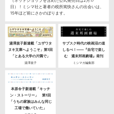
（ネットショップを含めた公式発売日は2月17
日）！ミシマ社と著者の税所篤快さんの出会いは、
15年ほど前にさかのぼります。
湯澤規子新連載「ユザワタ
サブスク時代の映画沼の道
ヌキ文庫へようこそ」第1回
しるべ！――『自宅で楽し
「とある大学の片隅で」
む 週末邦画劇場』発刊
湯澤規子
ミシマガ編集部
本原令子新連載「キッチ
ン・ストーリー」 第1回
「うちの家族はみんな同じ
工場で働いていた」