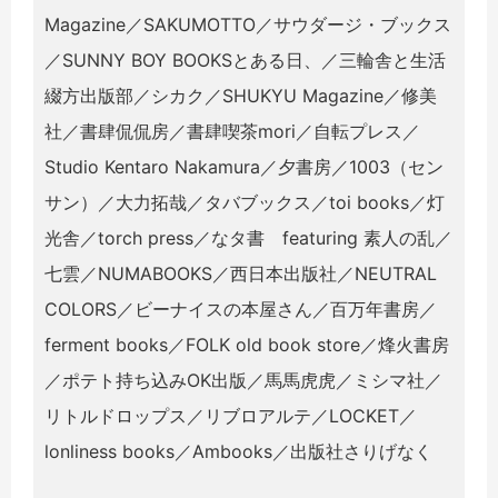
Magazine／SAKUMOTTO／サウダージ・ブックス
／SUNNY BOY BOOKSとある日、／三輪舎と生活
綴方出版部／シカク／SHUKYU Magazine／修美
社／書肆侃侃房／書肆喫茶mori／自転プレス／
Studio Kentaro Nakamura／夕書房／1003（セン
サン）／大力拓哉／タバブックス／toi books／灯
光舎／torch press／なタ書 featuring 素人の乱／
七雲／NUMABOOKS／西日本出版社／NEUTRAL
COLORS／ビーナイスの本屋さん／百万年書房／
ferment books／FOLK old book store／烽火書房
／ポテト持ち込みOK出版／馬馬虎虎／ミシマ社／
リトルドロップス／リブロアルテ／LOCKET／
lonliness books／Ambooks／出版社さりげなく