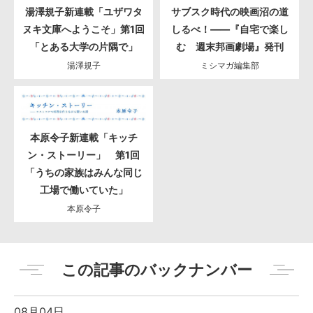
湯澤規子新連載「ユザワタ
サブスク時代の映画沼の道
ヌキ文庫へようこそ」第1回
しるべ！――『自宅で楽し
「とある大学の片隅で」
む 週末邦画劇場』発刊
湯澤規子
ミシマガ編集部
本原令子新連載「キッチ
ン・ストーリー」 第1回
「うちの家族はみんな同じ
工場で働いていた」
本原令子
この記事のバックナンバー
08月04日