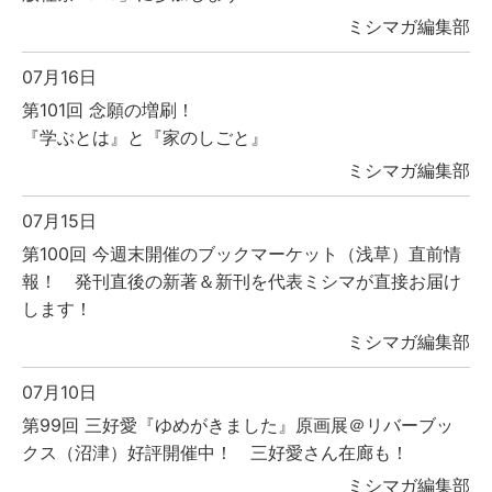
ミシマガ編集部
07月16日
第101回 念願の増刷！
『学ぶとは』と『家のしごと』
ミシマガ編集部
07月15日
第100回 今週末開催のブックマーケット（浅草）直前情
報！ 発刊直後の新著＆新刊を代表ミシマが直接お届け
します！
ミシマガ編集部
07月10日
第99回 三好愛『ゆめがきました』原画展＠リバーブッ
クス（沼津）好評開催中！ 三好愛さん在廊も！
ミシマガ編集部