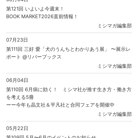
第121回 いよいよ今週末！
BOOK MARKET2026直前情報！
ミシマガ編集部
07月23日
第111回 三好 愛「犬のうんちとわかりあう展」 〜展示レ
ポート @リバーブックス
ミシマガ編集部
06月04日
第110回 6月病に効く！ ミシマ社が推す生き方・働き方
を考える5冊
ーー今年も晶文社＆平凡社と合同フェアを開催中
ミシマガ編集部
05月22日
第109回 5月〜6月のイベントのお知らせ