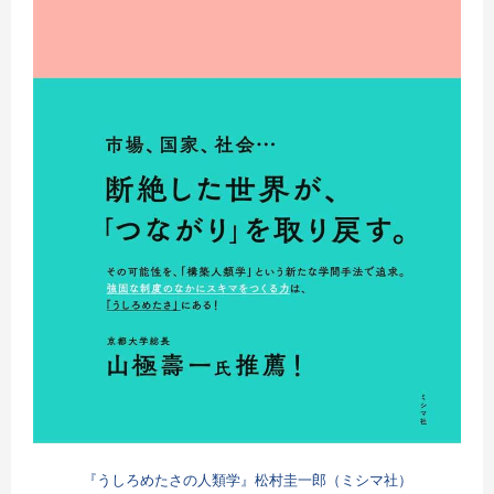
『うしろめたさの人類学』松村圭一郎（ミシマ社）