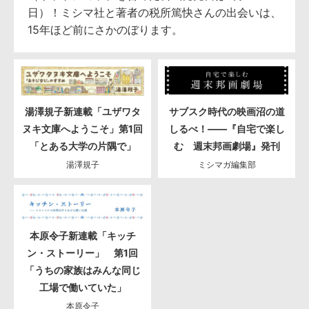
日）！ミシマ社と著者の税所篤快さんの出会いは、
15年ほど前にさかのぼります。
湯澤規子新連載「ユザワタ
サブスク時代の映画沼の道
ヌキ文庫へようこそ」第1回
しるべ！――『自宅で楽し
「とある大学の片隅で」
む 週末邦画劇場』発刊
湯澤規子
ミシマガ編集部
本原令子新連載「キッチ
ン・ストーリー」 第1回
「うちの家族はみんな同じ
工場で働いていた」
本原令子