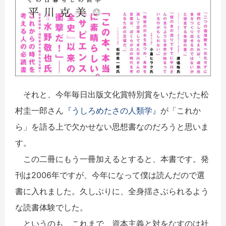
それと、今年毎日出版文化賞特別賞をいただいた松
村圭一郎さん
『うしろめたさの人類学』
が「これか
ら」を語る上で欠かせない思想書なのだろうと思いま
す。
この二冊にもう一冊加えるとすると、本書です。発
刊は2006年ですが、今年になって僕は読んだので選
書に入れました。久しぶりに、全身揺さぶられるよう
な読書体験でした。
というのも、これまで、資本主義と対をなすのは社