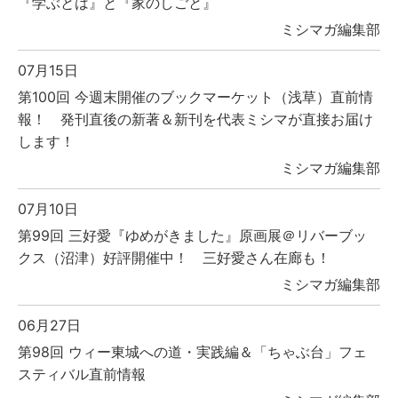
『学ぶとは』と『家のしごと』
ミシマガ編集部
07月15日
第100回 今週末開催のブックマーケット（浅草）直前情
報！ 発刊直後の新著＆新刊を代表ミシマが直接お届け
します！
ミシマガ編集部
07月10日
第99回 三好愛『ゆめがきました』原画展＠リバーブッ
クス（沼津）好評開催中！ 三好愛さん在廊も！
ミシマガ編集部
06月27日
第98回 ウィー東城への道・実践編＆「ちゃぶ台」フェ
スティバル直前情報