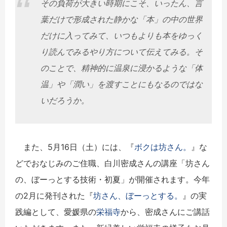
その負荷が大きい時期にこそ、いったん、言
葉だけで形成された静かな「本」の中の世界
だけに入ってみて、いつもよりも本をゆっく
り読んでみるやり方について伝えてみる。そ
のことで、精神的に温泉に浸かるような「体
温」や「潤い」を渡すことにもなるのではな
いだろうか。
また、5月16日（土）には、『
ボクは坊さん。
』な
どでおなじみのご住職、白川密成さんの講座「坊さん
の、ぼーっとする技術・初夏」が開催されます。今年
の2月に発刊された『
坊さん、ぼーっとする。
』の実
践編として、愛媛県の
栄福寺
から、密成さんにご講話