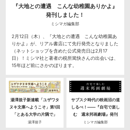
『大地との遭遇 こんな幼稚園ありかよ』
発刊しました！
ミシマガ編集部
2月12日（木）、『大地との遭遇 こんな幼稚園あ
りかよ』が、リアル書店にて先行発売となりました
（ネットショップを含めた公式発売日は2月17
日）！ミシマ社と著者の税所篤快さんの出会いは、
15年ほど前にさかのぼります。
湯澤規子新連載「ユザワタ
サブスク時代の映画沼の道
ヌキ文庫へようこそ」第1回
しるべ！――『自宅で楽し
「とある大学の片隅で」
む 週末邦画劇場』発刊
湯澤規子
ミシマガ編集部