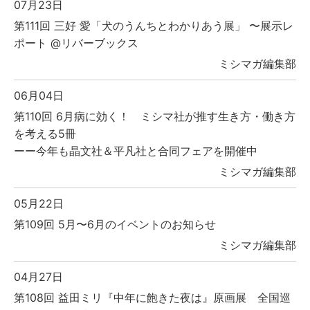
07月23日
第111回 三好 愛「犬のうんちとわかりあう展」 〜展示レ
ポート @リバーブックス
ミシマガ編集部
06月04日
第110回 6月病に効く！ ミシマ社が推す生き方・働き方
を考える5冊
ーー今年も晶文社＆平凡社と合同フェアを開催中
ミシマガ編集部
05月22日
第109回 5月〜6月のイベントのお知らせ
ミシマガ編集部
04月27日
第108回 益田ミリ『中年に飽きた夜は』原画展 全国巡