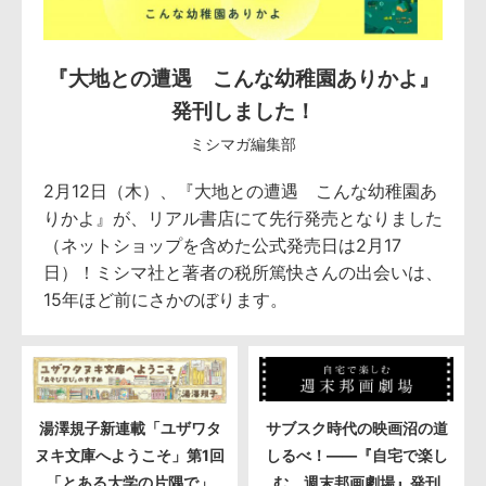
『大地との遭遇 こんな幼稚園ありかよ』
発刊しました！
ミシマガ編集部
2月12日（木）、『大地との遭遇 こんな幼稚園あ
りかよ』が、リアル書店にて先行発売となりました
（ネットショップを含めた公式発売日は2月17
日）！ミシマ社と著者の税所篤快さんの出会いは、
15年ほど前にさかのぼります。
湯澤規子新連載「ユザワタ
サブスク時代の映画沼の道
ヌキ文庫へようこそ」第1回
しるべ！――『自宅で楽し
「とある大学の片隅で」
む 週末邦画劇場』発刊