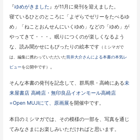
『
ゆめがきました
』が11月に発刊を迎えました。
寝ているひとのところに「よぞらでゼリーをたべるゆ
め」「ねことおんせんにいくゆめ」などの「ゆめ」が
やってきて・・・。眠りにつくのが楽しくなるよう
な、読み聞かせにもぴったりの絵本です
（ミシマガで
は、編集に携わっていただいた
筒井大介さんによる本書の本気レ
。
ビュー
を公開中です）
そんな本書の発刊を記念して、群馬県・高崎にある
未
来屋書店 ⾼崎店・無印良品イオンモール高崎店
=Open MUJIにて、原画展
を開催中です。
本日のミシマガでは、その模様の一部を、写真を通じ
てみなさまにお楽しみいただければと思います。