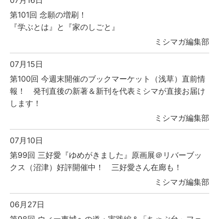
第101回 念願の増刷！
『学ぶとは』と『家のしごと』
ミシマガ編集部
07月15日
第100回 今週末開催のブックマーケット（浅草）直前情
報！ 発刊直後の新著＆新刊を代表ミシマが直接お届け
します！
ミシマガ編集部
07月10日
第99回 三好愛『ゆめがきました』原画展＠リバーブッ
クス（沼津）好評開催中！ 三好愛さん在廊も！
ミシマガ編集部
06月27日
第98回 ウィー東城への道・実践編＆「ちゃぶ台」フェ