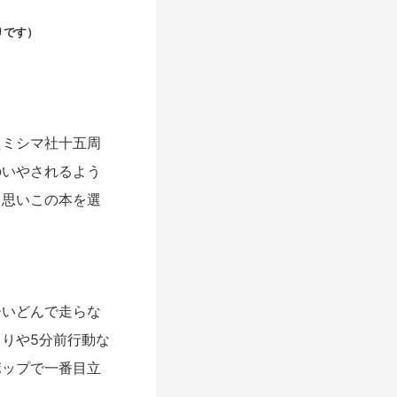
りです）
たミシマ社十五周
のいやされるよう
と思いこの本を選
ーいどんで走らな
りや5分前行動な
ポップで一番目立