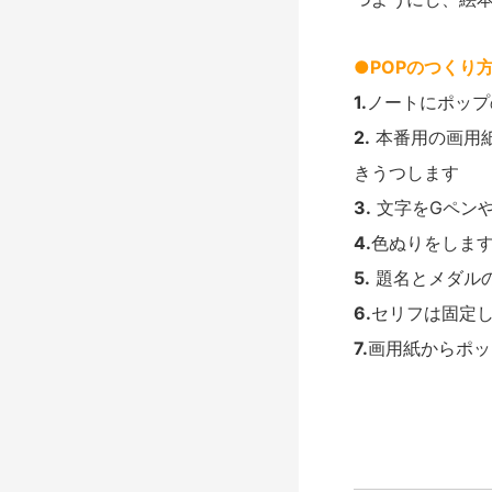
●POPのつくり
1.
ノートにポップ
2.
本番用の画用
きうつします
3.
文字をGペン
4.
色ぬりをしま
5.
題名とメダル
6.
セリフは固定
7.
画用紙からポッ