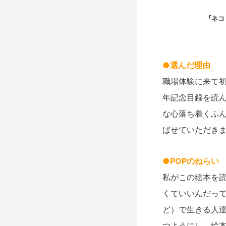
『ネコ
●選んだ理由
職場体験に来て
年記念目録を読
な心落ち着くふ
ばせていただき
●POPのねらい
私がこの絵本を
くていいんだっ
ど）で生きる人
つようにし、絵