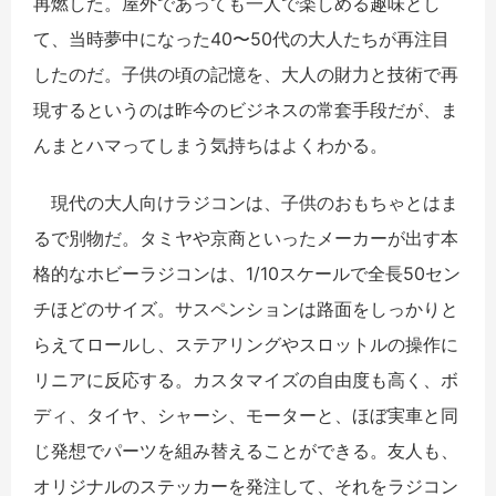
再燃した。屋外であっても一人で楽しめる趣味とし
て、当時夢中になった40〜50代の大人たちが再注目
したのだ。子供の頃の記憶を、大人の財力と技術で再
現するというのは昨今のビジネスの常套手段だが、ま
んまとハマってしまう気持ちはよくわかる。
現代の大人向けラジコンは、子供のおもちゃとはま
るで別物だ。タミヤや京商といったメーカーが出す本
格的なホビーラジコンは、1/10スケールで全長50セン
チほどのサイズ。サスペンションは路面をしっかりと
らえてロールし、ステアリングやスロットルの操作に
リニアに反応する。カスタマイズの自由度も高く、ボ
ディ、タイヤ、シャーシ、モーターと、ほぼ実車と同
じ発想でパーツを組み替えることができる。友人も、
オリジナルのステッカーを発注して、それをラジコン