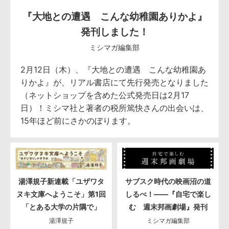
『大地との遭遇 こんな幼稚園ありかよ』
発刊しました！
ミシマガ編集部
2月12日（木）、『大地との遭遇 こんな幼稚園あ
りかよ』が、リアル書店にて先行発売となりました
（ネットショップを含めた公式発売日は2月17
日）！ミシマ社と著者の税所篤快さんの出会いは、
15年ほど前にさかのぼります。
湯澤規子新連載「ユザワタ
サブスク時代の映画沼の道
ヌキ文庫へようこそ」第1回
しるべ！――『自宅で楽し
「とある大学の片隅で」
む 週末邦画劇場』発刊
湯澤規子
ミシマガ編集部