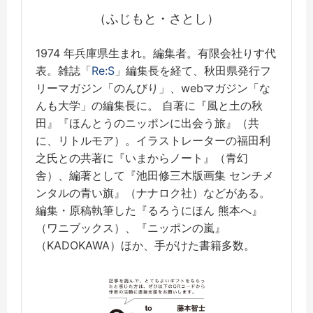
（ふじもと・さとし）
1974 年兵庫県生まれ。編集者。有限会社りす代
表。雑誌「
Re:S
」編集長を経て、秋田県発行フ
リーマガジン「のんびり」、webマガジン「な
んも大学」の編集長に。 自著に『風と土の秋
田』『ほんとうのニッポンに出会う旅』（共
に、リトルモア）。イラストレーターの福田利
之氏との共著に『いまからノート』（青幻
舎）、編著として『池田修三木版画集 センチメ
ンタルの青い旗』（ナナロク社）などがある。
編集・原稿執筆した『るろうにほん 熊本へ』
（ワニブックス）、『ニッポンの嵐』
（KADOKAWA）ほか、手がけた書籍多数。